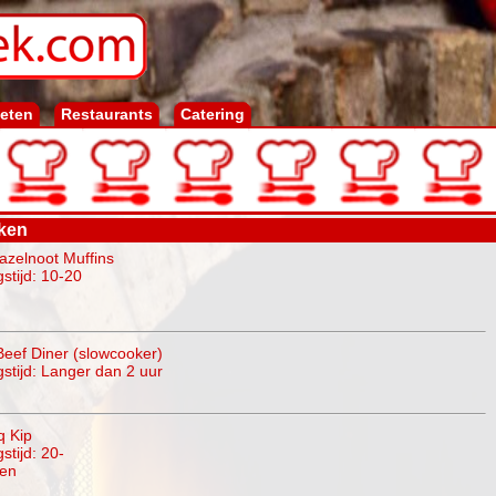
ieten
Restaurants
Catering
ken
zelnoot Muffins
stijd: 10-20
eef Diner (slowcooker)
gstijd: Langer dan 2 uur
q Kip
stijd: 20-
ten