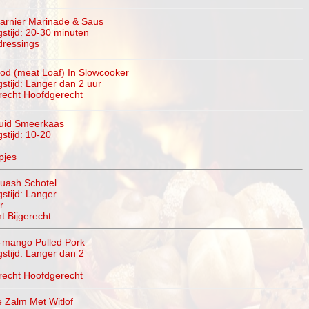
arnier Marinade & Saus
gstijd: 20-30 minuten
dressings
od (meat Loaf) In Slowcooker
gstijd: Langer dan 2 uur
recht Hoofdgerecht
ruid Smeerkaas
stijd: 10-20
pjes
uash Schotel
gstijd: Langer
r
t Bijgerecht
-mango Pulled Pork
gstijd: Langer dan 2
recht Hoofdgerecht
 Zalm Met Witlof