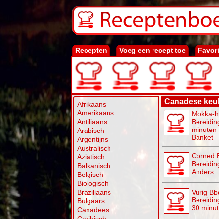
Recepten
Voeg een recept toe
Favor
Canadese keu
Afrikaans
Amerikaans
Mokka-ha
Antiliaans
Bereiding
minuten
Arabisch
Banket
Argentijns
Australisch
Corned B
Aziatisch
Bereidin
Balkanisch
Anders
Belgisch
Biologisch
Braziliaans
Vurig Bb
Bereiding
Bulgaars
30 minu
Canadees
Caribisch