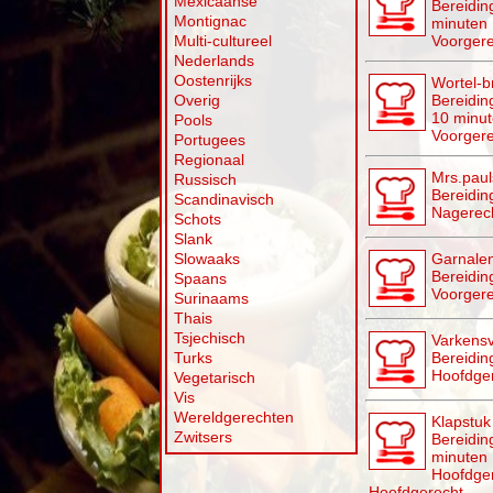
Mexicaanse
Bereiding
Montignac
minuten
Multi-cultureel
Voorgere
Nederlands
Oostenrijks
Wortel-b
Overig
Bereiding
10 minu
Pools
Voorgere
Portugees
Regionaal
Mrs.paul
Russisch
Bereidin
Scandinavisch
Nagerec
Schots
Slank
Slowaaks
Garnale
Bereidin
Spaans
Voorgere
Surinaams
Thais
Tsjechisch
Varkensv
Turks
Bereidin
Hoofdge
Vegetarisch
Vis
Wereldgerechten
Klapstuk
Zwitsers
Bereiding
minuten
Hoofdge
Hoofdgerecht