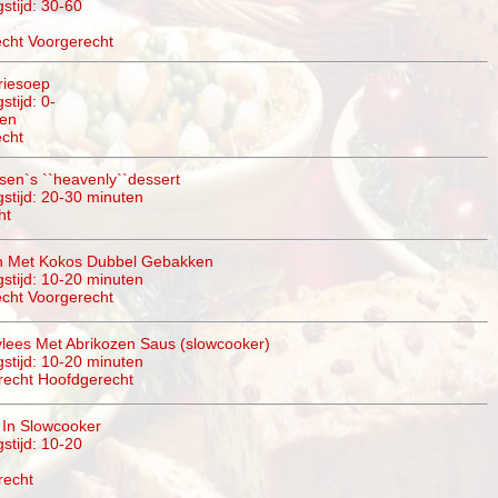
stijd: 30-60
cht Voorgerecht
riesoep
stijd: 0-
ten
cht
sen`s ``heavenly``dessert
gstijd: 20-30 minuten
ht
n Met Kokos Dubbel Gebakken
gstijd: 10-20 minuten
cht Voorgerecht
lees Met Abrikozen Saus (slowcooker)
gstijd: 10-20 minuten
recht Hoofdgerecht
 In Slowcooker
stijd: 10-20
recht