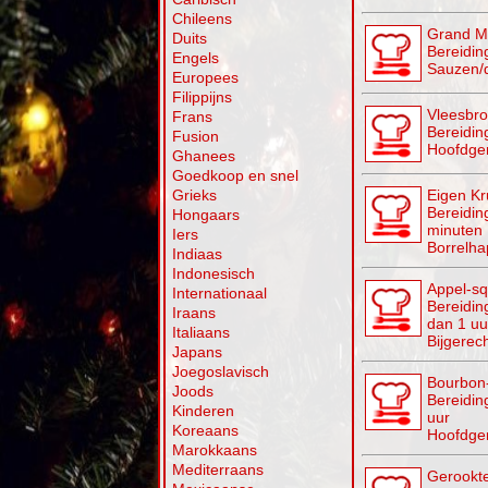
Chileens
Grand M
Duits
Bereidin
Engels
Sauzen/
Europees
Filippijns
Vleesbro
Frans
Bereidin
Fusion
Hoofdge
Ghanees
Goedkoop en snel
Grieks
Eigen K
Bereiding
Hongaars
minuten
Iers
Borrelha
Indiaas
Indonesisch
Appel-sq
Internationaal
Bereidin
Iraans
dan 1 uu
Italiaans
Bijgerech
Japans
Joegoslavisch
Bourbon
Joods
Bereidin
Kinderen
uur
Koreaans
Hoofdge
Marokkaans
Mediterraans
Gerookte