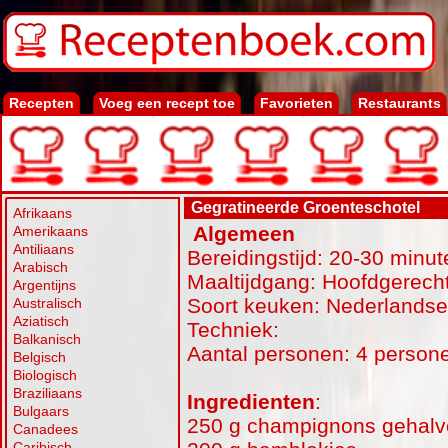
Recepten
Voeg een recept toe
Favorieten
Restaurants
Gegratineerde Groenteschotel
Afrikaans
Algemeen
Amerikaans
Antiliaans
Bereidingstijd: 20-30 minut
Arabisch
Maaltijdgang: Hoofdgerecht
Argentijns
Soort keuken: Nederlands
Australisch
Aziatisch
Techniek:
Balkanisch
Aantal personen: 4 person
Belgisch
Biologisch
Braziliaans
Ingredienten
:
Bulgaars
250 g champignons gehalv
Canadees
Caribisch