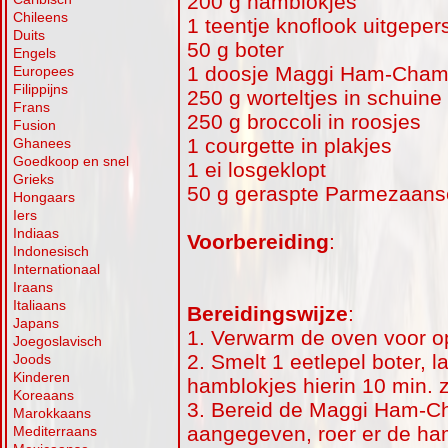
200 g hamblokjes
Chileens
1 teentje knoflook uitgeper
Duits
50 g boter
Engels
1 doosje Maggi Ham-Cham
Europees
Filippijns
250 g worteltjes in schuine
Frans
250 g broccoli in roosjes
Fusion
1 courgette in plakjes
Ghanees
Goedkoop en snel
1 ei losgeklopt
Grieks
50 g geraspte Parmezaans
Hongaars
Iers
Indiaas
Voorbereiding
:
Indonesisch
Internationaal
Iraans
Italiaans
Bereidingswijze
:
Japans
1. Verwarm de oven voor o
Joegoslavisch
2. Smelt 1 eetlepel boter, 
Joods
Kinderen
hamblokjes hierin 10 min. 
Koreaans
3. Bereid de Maggi Ham-C
Marokkaans
aangegeven, roer er de ham
Mediterraans