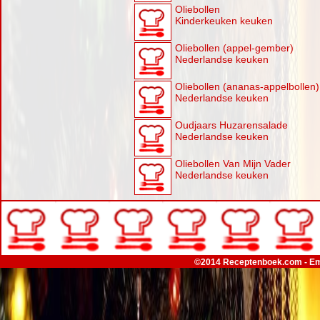
Oliebollen
Kinderkeuken keuken
Oliebollen (appel-gember)
Nederlandse keuken
Oliebollen (ananas-appelbollen)
Nederlandse keuken
Oudjaars Huzarensalade
Nederlandse keuken
Oliebollen Van Mijn Vader
Nederlandse keuken
©2014 Receptenboek.com - Em