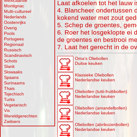
Mexicaanse
Laat afkoelen tot het lauw i
Montignac
4. Blancheer ondertussen de
Multi-cultureel
kokend water met zout ged
Nederlands
Oostenrijks
5. Schep de groentes, gem
Overig
6. Roer het losgeklopte ei
Pools
de groentes en bestrooi me
Portugees
Regionaal
7. Laat het gerecht in de o
Russisch
Scandinavisch
Oma's Oliebollen
Schots
Duitse keuken
Slank
Slowaaks
Klassieke Oliebollen
Spaans
Nederlandse keuken
Surinaams
Thais
Oliebollen (tutti-fruttibollen)
Tsjechisch
Nederlandse keuken
Turks
Vegetarisch
Oliebollen (amandelbollen)
Vis
Nederlandse keuken
Wereldgerechten
Zwitsers
Oliebollen (abrikozenbollen)
Nederlandse keuken