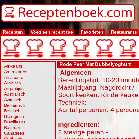
Recepten
Voeg een recept toe
Favorieten
Restaurants
Rode Peer Met Dubbelyoghurt
Afrikaans
Algemeen
Amerikaans
Antiliaans
Bereidingstijd: 10-20 minut
Arabisch
Maaltijdgang: Nagerecht /
Argentijns
Soort keuken: Kinderkeuk
Australisch
Aziatisch
Techniek:
Balkanisch
Aantal personen: 4 person
Belgisch
Biologisch
Braziliaans
Ingredienten
:
Bulgaars
2 stevige peren -
Canadees
Caribisch