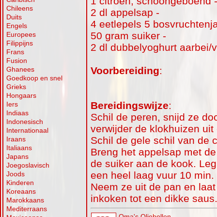
1 citroen, schoongeboend 
Chileens
2 dl appelsap -
Duits
4 eetlepels 5 bosvruchtenj
Engels
50 gram suiker -
Europees
Filippijns
2 dl dubbelyoghurt aarbei/v
Frans
Fusion
Voorbereiding
:
Ghanees
Goedkoop en snel
Grieks
Hongaars
Bereidingswijze
:
Iers
Indiaas
Schil de peren, snijd ze do
Indonesisch
verwijder de klokhuizen uit
Internationaal
Schil de gele schil van de c
Iraans
Italiaans
Breng het appelsap met de 
Japans
de suiker aan de kook. Leg 
Joegoslavisch
een heel laag vuur 10 min.
Joods
Kinderen
Neem ze uit de pan en laat
Koreaans
inkoken tot een dikke saus
Marokkaans
Mediterraans
Oma's Oliebollen