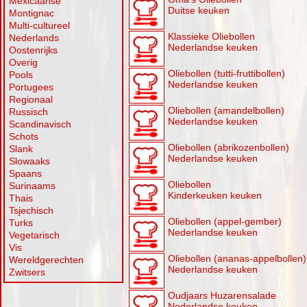
Mexicaanse
Duitse keuken
Montignac
Multi-cultureel
Klassieke Oliebollen
Nederlands
Nederlandse keuken
Oostenrijks
Overig
Oliebollen (tutti-fruttibollen)
Pools
Nederlandse keuken
Portugees
Regionaal
Oliebollen (amandelbollen)
Russisch
Nederlandse keuken
Scandinavisch
Schots
Oliebollen (abrikozenbollen)
Slank
Nederlandse keuken
Slowaaks
Spaans
Oliebollen
Surinaams
Kinderkeuken keuken
Thais
Tsjechisch
Oliebollen (appel-gember)
Turks
Nederlandse keuken
Vegetarisch
Vis
Oliebollen (ananas-appelbollen)
Wereldgerechten
Nederlandse keuken
Zwitsers
Oudjaars Huzarensalade
Nederlandse keuken