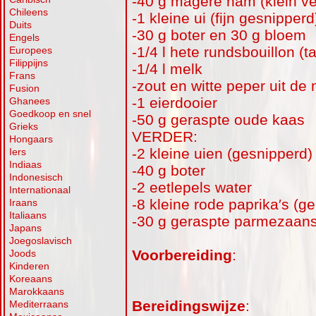
-40 g magere ham (klein ve
Chileens
-1 kleine ui (fijn gesnipperd
Duits
-30 g boter en 30 g bloem
Engels
-1/4 l hete rundsbouillon (ta
Europees
Filippijns
-1/4 l melk
Frans
-zout en witte peper uit de
Fusion
-1 eierdooier
Ghanees
Goedkoop en snel
-50 g geraspte oude kaas
Grieks
VERDER:
Hongaars
-2 kleine uien (gesnipperd)
Iers
Indiaas
-40 g boter
Indonesisch
-2 eetlepels water
Internationaal
-8 kleine rode paprika′s (
Iraans
Italiaans
-30 g geraspte parmezaan
Japans
Joegoslavisch
Voorbereiding
:
Joods
Kinderen
Koreaans
Marokkaans
Bereidingswijze
:
Mediterraans