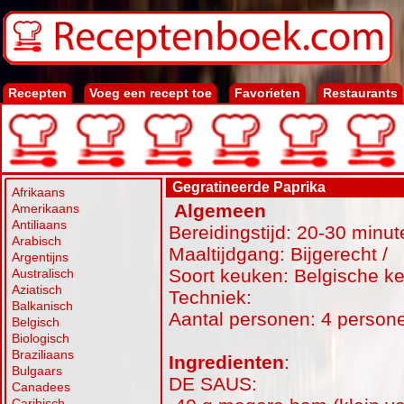
Recepten
Voeg een recept toe
Favorieten
Restaurants
Gegratineerde Paprika
Afrikaans
Algemeen
Amerikaans
Antiliaans
Bereidingstijd: 20-30 minut
Arabisch
Maaltijdgang: Bijgerecht /
Argentijns
Soort keuken: Belgische k
Australisch
Aziatisch
Techniek:
Balkanisch
Aantal personen: 4 person
Belgisch
Biologisch
Braziliaans
Ingredienten
:
Bulgaars
DE SAUS:
Canadees
Caribisch