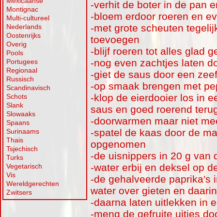
Mexicaanse
-verhit de boter in de pan 
Montignac
-bloem erdoor roeren en e
Multi-cultureel
-met grote scheuten tegelij
Nederlands
Oostenrijks
toevoegen
Overig
-blijf roeren tot alles glad 
Pools
-nog even zachtjes laten d
Portugees
Regionaal
-giet de saus door een zee
Russisch
-op smaak brengen met pe
Scandinavisch
-klop de eierdooier los in
Schots
Slank
saus en goed roerend teru
Slowaaks
-doorwarmen maar niet mee
Spaans
-spatel de kaas door de ma
Surinaams
Thais
opgenomen
Tsjechisch
-de uisnippers in 20 g van d
Turks
-water erbij en deksel op 
Vegetarisch
Vis
-de gehalveerde paprika′s 
Wereldgerechten
water over gieten en daarin
Zwitsers
-daarna laten uitlekken in 
-meng de gefruite uitjes do