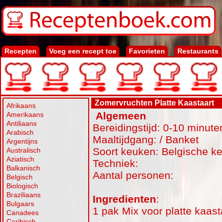
Recepten
Voeg een recept toe
Favorieten
Restaurants
Zomervruchten Platte Kaastaart
Afrikaans
Algemeen
Amerikaans
Antiliaans
Bereidingstijd: 0-10 minute
Arabisch
Maaltijdgang: / Banket
Argentijns
Soort keuken: Belgische k
Australisch
Aziatisch
Techniek:
Balkanisch
Aantal personen:
Belgisch
Biologisch
Braziliaans
Ingredienten
:
Bulgaars
1 pak Mix voor platte kaast
Canadees
Caribisch