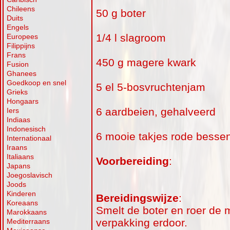
Chileens
50 g boter
Duits
Engels
1/4 l slagroom
Europees
Filippijns
Frans
450 g magere kwark
Fusion
Ghanees
Goedkoop en snel
5 el 5-bosvruchtenjam
Grieks
Hongaars
6 aardbeien, gehalveerd
Iers
Indiaas
Indonesisch
6 mooie takjes rode besse
Internationaal
Iraans
Italiaans
Voorbereiding
:
Japans
Joegoslavisch
Joods
Kinderen
Bereidingswijze
:
Koreaans
Smelt de boter en roer de 
Marokkaans
verpakking erdoor.
Mediterraans