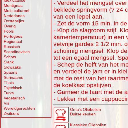
Mexicaanse
- Verdeel het mengsel ove
Montignac
beklede springvorm (? 24 c
Multi-cultureel
van een lepel aan.
Nederlands
Oostenrijks
- Zet de vorm 15 min. in de
Overig
- Klop de slagroom stijf. Kl
Pools
kamertemperatuur) in een 
Portugees
Regionaal
vetvrije gardes 2 1/2 min. 
Russisch
schuimig mengsel. Klop de
Scandinavisch
tot een egaal mengsel. Spa
Schots
Slank
- Schep de helft van het m
Slowaaks
en verdeel de jam er in klei
Spaans
met de rest van het taartmen
Surinaams
Thais
de koelkast opstijven.
Tsjechisch
- Garneer de taart met de 
Turks
- Lekker met een cappucci
Vegetarisch
Vis
Wereldgerechten
Oma's Oliebollen
Zwitsers
Duitse keuken
Klassieke Oliebollen