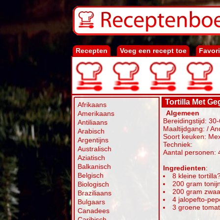
Recepten
Voeg een recept toe
Favor
Tortilla Met Ge
Afrikaans
Algemeen
Amerikaans
Bereidingstijd: 30
Antiliaans
Maaltijdgang: / An
Arabisch
Soort keuken: Me
Argentijns
Techniek:
Australisch
Aantal personen: 
Aziatisch
Balkanisch
Ingredienten
:
Belgisch
8 kleine tortilla
200 gram tonij
Biologisch
200 gram zwaa
Braziliaans
4 jalopefto-pep
Bulgaars
3 groene toma
Canadees
Caribisch