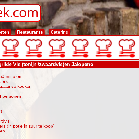
ieten
Restaurants
Catering
grilde Vis (tonijn /zwaardvis)en Jalopeno
-60 minuten
ders
xicaanse keuken
4 personen
?s
n
rdvis
ers (in potje in zuur te koop)
ten