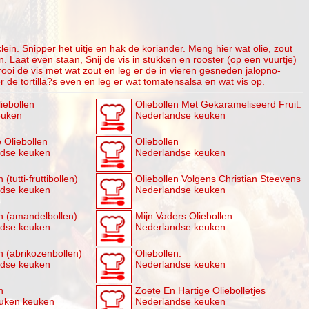
lein. Snipper het uitje en hak de koriander. Meng hier wat olie, zout
 Laat even staan, Snij de vis in stukken en rooster (op een vuurtje)
rooi de vis met wat zout en leg er de in vieren gesneden jalopno-
 de tortilla?s even en leg er wat tomatensalsa en wat vis op.
iebollen
Oliebollen Met Gekarameliseerd Fruit.
euken
Nederlandse keuken
 Oliebollen
Oliebollen
ndse keuken
Nederlandse keuken
 (tutti-fruttibollen)
Oliebollen Volgens Christian Steevens
ndse keuken
Nederlandse keuken
en (amandelbollen)
Mijn Vaders Oliebollen
ndse keuken
Nederlandse keuken
n (abrikozenbollen)
Oliebollen.
ndse keuken
Nederlandse keuken
n
Zoete En Hartige Oliebolletjes
uken keuken
Nederlandse keuken