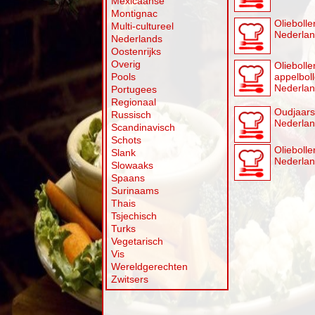
Mexicaanse
Montignac
Olieboll
Multi-cultureel
Nederla
Nederlands
Oostenrijks
Overig
Olieboll
Pools
appelbol
Nederla
Portugees
Regionaal
Oudjaars
Russisch
Nederla
Scandinavisch
Schots
Olieboll
Slank
Nederla
Slowaaks
Spaans
Surinaams
Thais
Tsjechisch
Turks
Vegetarisch
Vis
Wereldgerechten
Zwitsers