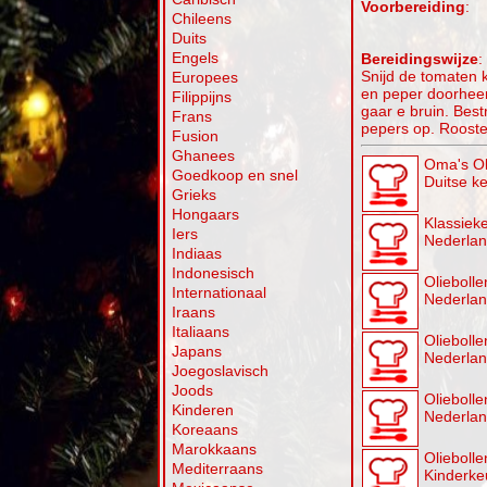
Voorbereiding
:
Chileens
Duits
Engels
Bereidingswijze
:
Snijd de tomaten k
Europees
en peper doorheen.
Filippijns
gaar e bruin. Best
Frans
pepers op. Rooster
Fusion
Ghanees
Oma's Ol
Goedkoop en snel
Duitse k
Grieks
Hongaars
Klassieke
Iers
Nederla
Indiaas
Indonesisch
Oliebollen
Internationaal
Nederla
Iraans
Italiaans
Olieboll
Japans
Nederla
Joegoslavisch
Joods
Oliebolle
Kinderen
Nederla
Koreaans
Marokkaans
Oliebolle
Mediterraans
Kinderke