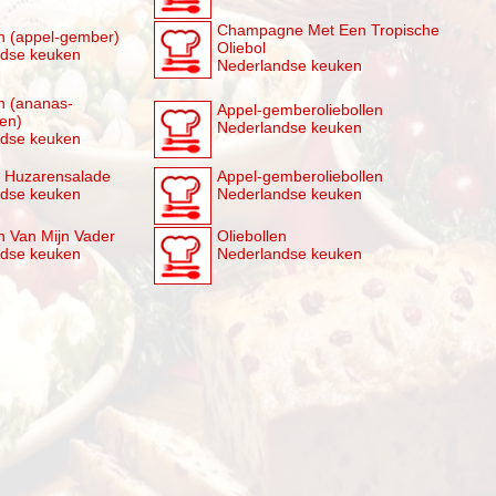
Champagne Met Een Tropische
en (appel-gember)
Oliebol
ndse keuken
Nederlandse keuken
en (ananas-
Appel-gemberoliebollen
len)
Nederlandse keuken
ndse keuken
 Huzarensalade
Appel-gemberoliebollen
ndse keuken
Nederlandse keuken
en Van Mijn Vader
Oliebollen
ndse keuken
Nederlandse keuken