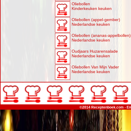
Oliebollen
Kinderkeuken keuken
Oliebollen (appel-gember)
Nederlandse keuken
Oliebollen (ananas-appelbollen)
Nederlandse keuken
Oudjaars Huzarensalade
Nederlandse keuken
Oliebollen Van Mijn Vader
Nederlandse keuken
©2014 Receptenboek.com - Em