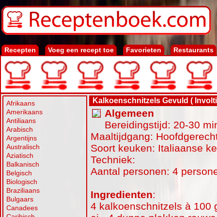
Recepten
Voeg een recept toe
Favorieten
Restaurants
Kalkoenschnitzels Gevuld ( Involti
Afrikaans
Algemeen
Amerikaans
Antiliaans
Bereidingstijd: 20-30 mi
Arabisch
Maaltijdgang: Hoofdgerecht
Argentijns
Soort keuken: Italiaanse k
Australisch
Aziatisch
Techniek:
Balkanisch
Aantal personen: 4 person
Belgisch
Biologisch
Braziliaans
Ingredienten
:
Bulgaars
4 kalkoenschnitzels à 100 g
Canadees
Caribisch