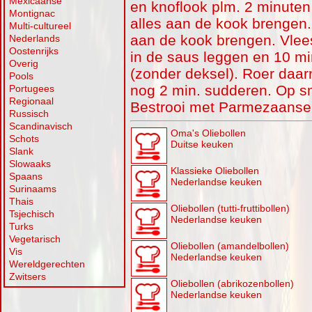
Mexicaanse
en knoflook plm. 2 minuten
Montignac
alles aan de kook brengen.
Multi-cultureel
aan de kook brengen. Vlee
Nederlands
Oostenrijks
in de saus leggen en 10 mi
Overig
(zonder deksel). Roer daar
Pools
nog 2 min. sudderen. Op s
Portugees
Regionaal
Bestrooi met Parmezaanse
Russisch
Scandinavisch
Oma's Oliebollen
Schots
Duitse keuken
Slank
Slowaaks
Klassieke Oliebollen
Spaans
Nederlandse keuken
Surinaams
Thais
Oliebollen (tutti-fruttibollen)
Tsjechisch
Nederlandse keuken
Turks
Vegetarisch
Oliebollen (amandelbollen)
Vis
Nederlandse keuken
Wereldgerechten
Zwitsers
Oliebollen (abrikozenbollen)
Nederlandse keuken