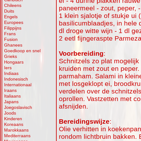
ei - 4 dunne plakken rauwe
Chileens
paneermeel - zout, peper, - 
Duits
1 klein sjalotje of stukje ui 
Engels
basilicumblaadjes, in hele du
Europees
Filippijns
dl droge witte wijn - 1 dl g
Frans
2 eetl fijngeraspte Parme
Fusion
Ghanees
Goedkoop en snel
Voorbereiding
:
Grieks
Schnitzels zo plat mogelijk
Hongaars
kruiden met zout en peper.
Iers
Indiaas
parmaham. Salami in klein
Indonesisch
met losgeklopt ei, broodkr
Internationaal
verdelen over de schnitzels
Iraans
Italiaans
oprollen. Vastzetten met coc
Japans
afsnijden.
Joegoslavisch
Joods
Kinderen
Bereidingswijze
:
Koreaans
Olie verhitten in koekenpan
Marokkaans
rondom lichtbruin bakken. E
Mediterraans