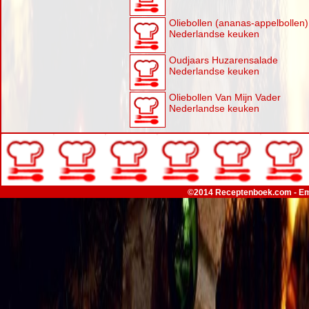
Oliebollen (ananas-appelbollen)
Nederlandse keuken
Oudjaars Huzarensalade
Nederlandse keuken
Oliebollen Van Mijn Vader
Nederlandse keuken
©2014 Receptenboek.com - Em