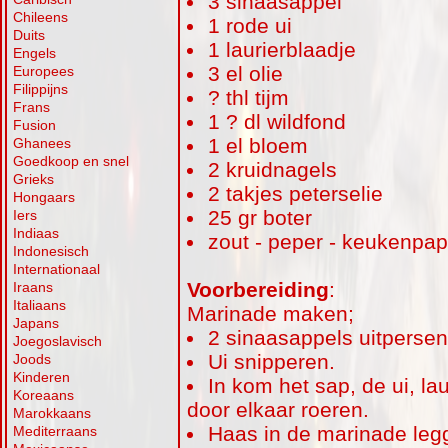
3 sinaasappel
Chileens
1 rode ui
Duits
1 laurierblaadje
Engels
3 el olie
Europees
Filippijns
? thl tijm
Frans
1 ? dl wildfond
Fusion
1 el bloem
Ghanees
Goedkoop en snel
2 kruidnagels
Grieks
2 takjes peterselie
Hongaars
25 gr boter
Iers
Indiaas
zout - peper - keukenpap
Indonesisch
Internationaal
Voorbereiding
:
Iraans
Italiaans
Marinade maken;
Japans
2 sinaasappels uitpersen
Joegoslavisch
Ui snipperen.
Joods
Kinderen
In kom het sap, de ui, la
Koreaans
door elkaar roeren.
Marokkaans
Haas in de marinade legg
Mediterraans