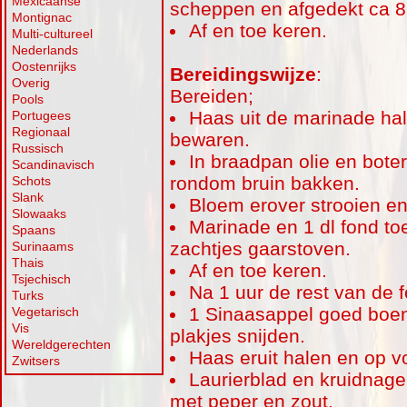
Mexicaanse
scheppen en afgedekt ca 8 
Montignac
Af en toe keren.
Multi-cultureel
Nederlands
Oostenrijks
Bereidingswijze
:
Overig
Bereiden;
Pools
Haas uit de marinade ha
Portugees
Regionaal
bewaren.
Russisch
In braadpan olie en boter
Scandinavisch
rondom bruin bakken.
Schots
Slank
Bloem erover strooien e
Slowaaks
Marinade en 1 dl fond to
Spaans
zachtjes gaarstoven.
Surinaams
Thais
Af en toe keren.
Tsjechisch
Na 1 uur de rest van de 
Turks
1 Sinaasappel goed boen
Vegetarisch
Vis
plakjes snijden.
Wereldgerechten
Haas eruit halen en op 
Zwitsers
Laurierblad en kruidnag
met peper en zout.