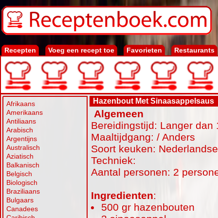
Recepten
Voeg een recept toe
Favorieten
Restaurants
Hazenbout Met Sinaasappelsaus
Afrikaans
Algemeen
Amerikaans
Antiliaans
Bereidingstijd: Langer dan 
Arabisch
Maaltijdgang: / Anders
Argentijns
Soort keuken: Nederlands
Australisch
Aziatisch
Techniek:
Balkanisch
Aantal personen: 2 person
Belgisch
Biologisch
Braziliaans
Ingredienten
:
Bulgaars
500 gr hazenbouten
Canadees
Caribisch