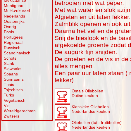
Mexicaanse
betrooien met wat peper.
Montignac
Met wat water en slok azij
Multi-cultureel
Afgieten en uit laten lekker.
Nederlands
Oostenrijks
Zalmblik openen en ook uit
Overig
Daarna het vel en de graten
Pools
Snij de bieslook en de basi
Portugees
Regionaal
afgekoelde groente zodat d
Russisch
De augurk fijn snijden.
Scandinavisch
De groeten en de vis in de 
Schots
Slank
alles mengen .
Slowaaks
Een paar uur laten staan ( n
Spaans
lekker)
Surinaams
Thais
Tsjechisch
Oma's Oliebollen
Turks
Duitse keuken
Vegetarisch
Vis
Klassieke Oliebollen
Wereldgerechten
Nederlandse keuken
Zwitsers
Oliebollen (tutti-fruttibollen)
Nederlandse keuken