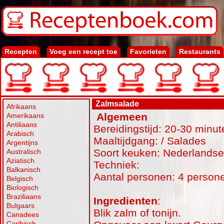
Recepten
Voeg een recept toe
Favorieten
Restaurants
Zalmsalade
Afrikaans
Algemeen
Amerikaans
Antiliaans
Bereidingstijd: 20-30 minut
Arabisch
Maaltijdgang: / Salades
Argentijns
Soort keuken: Nederlands
Australisch
Aziatisch
Techniek:
Balkanisch
Aantal personen: 4 person
Belgisch
Biologisch
Braziliaans
Ingredienten
:
Bulgaars
Blik zalm of tonijn.
Canadees
Caribisch