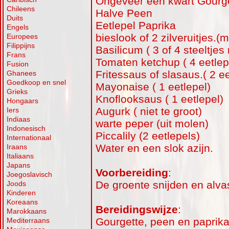
Ongeveer een kwart Gourge
Chileens
Halve Peen
Duits
Eetlepel Paprika
Engels
bieslook of 2 zilveruitjes.
Europees
Filippijns
Basilicum ( 3 of 4 steeltjes
Frans
Tomaten ketchup ( 4 eetlep
Fusion
Fritessaus of slasaus.( 2 ee
Ghanees
Goedkoop en snel
Mayonaise ( 1 eetlepel)
Grieks
Knoflooksaus ( 1 eetlepel)
Hongaars
Augurk ( niet te groot)
Iers
Indiaas
warte peper (uit molen)
Indonesisch
Piccalily (2 eetlepels)
Internationaal
Water en een slok azijn.
Iraans
Italiaans
Japans
Voorbereiding
:
Joegoslavisch
De groente snijden en alvas
Joods
Kinderen
Koreaans
Bereidingswijze
:
Marokkaans
Gourgette, peen en paprika 
Mediterraans