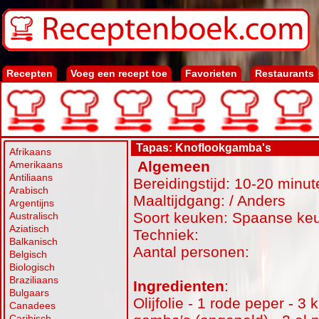
Recepten
Voeg een recept toe
Favorieten
Restaurants
Tapas: Knoflookgamba's
Afrikaans
Algemeen
Amerikaans
Antiliaans
Bereidingstijd: 10-20 minut
Arabisch
Maaltijdgang: / Anders
Argentijns
Soort keuken: Spaanse ke
Australisch
Aziatisch
Techniek:
Balkanisch
Aantal personen:
Belgisch
Biologisch
Braziliaans
Ingredienten
:
Bulgaars
Olijfolie - 1 rode peper - 3
Canadees
Caribisch