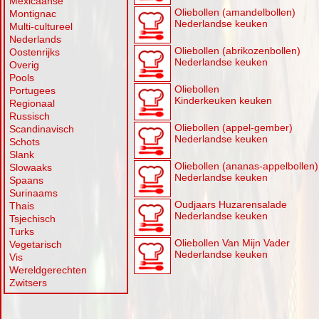
Mexicaanse
Oliebollen (amandelbollen)
Montignac
Nederlandse keuken
Multi-cultureel
Nederlands
Oliebollen (abrikozenbollen)
Oostenrijks
Nederlandse keuken
Overig
Pools
Oliebollen
Portugees
Kinderkeuken keuken
Regionaal
Russisch
Oliebollen (appel-gember)
Scandinavisch
Nederlandse keuken
Schots
Slank
Oliebollen (ananas-appelbollen)
Slowaaks
Nederlandse keuken
Spaans
Surinaams
Oudjaars Huzarensalade
Thais
Nederlandse keuken
Tsjechisch
Turks
Oliebollen Van Mijn Vader
Vegetarisch
Nederlandse keuken
Vis
Wereldgerechten
Zwitsers