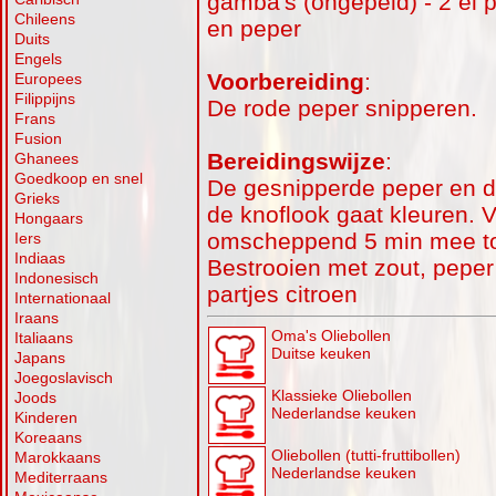
gamba′s (ongepeld) - 2 el pe
Chileens
en peper
Duits
Engels
Voorbereiding
:
Europees
Filippijns
De rode peper snipperen.
Frans
Fusion
Bereidingswijze
:
Ghanees
Goedkoop en snel
De gesnipperde peper en d
Grieks
de knoflook gaat kleuren. 
Hongaars
omscheppend 5 min mee tot
Iers
Indiaas
Bestrooien met zout, peper
Indonesisch
partjes citroen
Internationaal
Iraans
Oma's Oliebollen
Italiaans
Duitse keuken
Japans
Joegoslavisch
Klassieke Oliebollen
Joods
Nederlandse keuken
Kinderen
Koreaans
Oliebollen (tutti-fruttibollen)
Marokkaans
Nederlandse keuken
Mediterraans