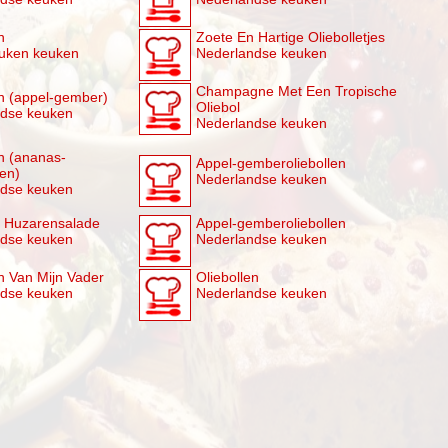
n
Zoete En Hartige Oliebolletjes
uken keuken
Nederlandse keuken
Champagne Met Een Tropische
en (appel-gember)
Oliebol
ndse keuken
Nederlandse keuken
en (ananas-
Appel-gemberoliebollen
len)
Nederlandse keuken
ndse keuken
 Huzarensalade
Appel-gemberoliebollen
ndse keuken
Nederlandse keuken
en Van Mijn Vader
Oliebollen
ndse keuken
Nederlandse keuken