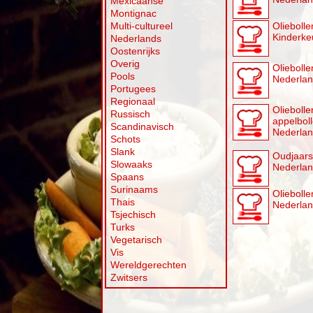
Mexicaanse
Montignac
Multi-cultureel
Oliebolle
Kinderke
Nederlands
Oostenrijks
Overig
Olieboll
Pools
Nederla
Portugees
Regionaal
Olieboll
Russisch
appelbol
Scandinavisch
Nederla
Schots
Slank
Oudjaars
Slowaaks
Nederla
Spaans
Surinaams
Olieboll
Thais
Nederla
Tsjechisch
Turks
Vegetarisch
Vis
Wereldgerechten
Zwitsers