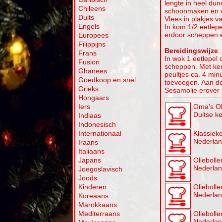
lengte in heel dun
Chileens
schoonmaken en 
Duits
Vlees in plakjes va
Engels
In kom 1/2 eetlep
erdoor scheppen e
Europees
Filippijns
Bereidingswijze
:
Frans
In wok 1 eetlepel 
Fusion
scheppen. Met keu
Ghanees
peultjes ca. 4 min
Goedkoop en snel
toevoegen. Aan d
Grieks
Sesamolie erover 
Hongaars
Iers
Oma's Ol
Duitse k
Indiaas
Indonesisch
Internationaal
Klassieke
Nederla
Iraans
Italiaans
Japans
Oliebollen
Nederla
Joegoslavisch
Joods
Kinderen
Olieboll
Nederla
Koreaans
Marokkaans
Mediterraans
Oliebolle
Nederla