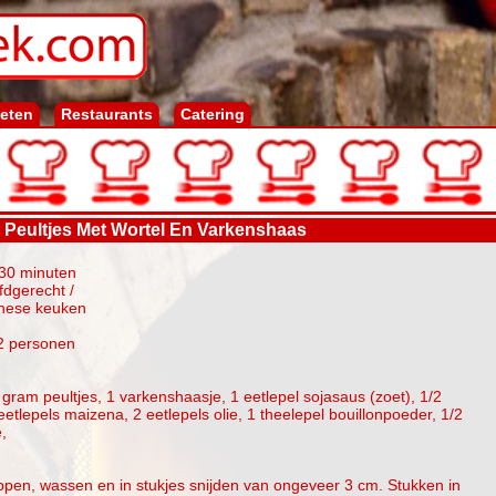
ieten
Restaurants
Catering
Peultjes Met Wortel En Varkenshaas
-30 minuten
fdgerecht /
inese keuken
2 personen
gram peultjes, 1 varkenshaasje, 1 eetlepel sojasaus (zoet), 1/2
 eetlepels maizena, 2 eetlepels olie, 1 theelepel bouillonpoeder, 1/2
,
pen, wassen en in stukjes snijden van ongeveer 3 cm. Stukken in