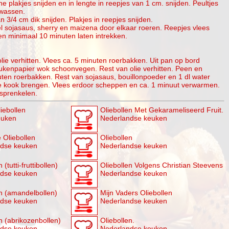
ne plakjes snijden en in lengte in reepjes van 1 cm. snijden. Peultjes
wassen.
n 3/4 cm dik snijden. Plakjes in reepjes snijden.
el sojasaus, sherry en maizena door elkaar roeren. Reepjes vlees
n minimaal 10 minuten laten intrekken.
olie verhitten. Vlees ca. 5 minuten roerbakken. Uit pan op bord
kenpapier wok schoonvegen. Rest van olie verhitten. Peen en
uten roerbakken. Rest van sojasaus, bouillonpoeder en 1 dl water
e kook brengen. Vlees erdoor scheppen en ca. 1 minuut verwarmen.
sprenkelen.
iebollen
Oliebollen Met Gekarameliseerd Fruit.
euken
Nederlandse keuken
 Oliebollen
Oliebollen
ndse keuken
Nederlandse keuken
 (tutti-fruttibollen)
Oliebollen Volgens Christian Steevens
ndse keuken
Nederlandse keuken
en (amandelbollen)
Mijn Vaders Oliebollen
ndse keuken
Nederlandse keuken
n (abrikozenbollen)
Oliebollen.
ndse keuken
Nederlandse keuken