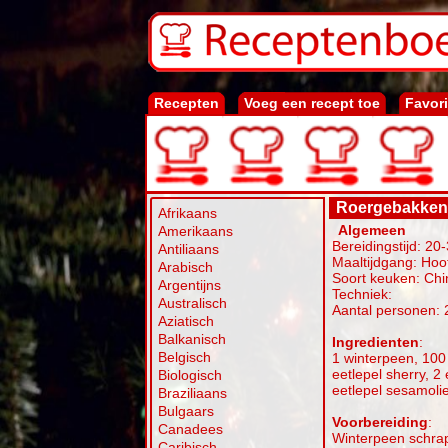
Recepten
Voeg een recept toe
Favor
Roergebakken 
Afrikaans
Algemeen
Amerikaans
Bereidingstijd: 20
Antiliaans
Maaltijdgang: Hoo
Arabisch
Soort keuken: Ch
Argentijns
Techniek:
Australisch
Aantal personen: 
Aziatisch
Balkanisch
Ingredienten
:
Belgisch
1 winterpeen, 100 
eetlepel sherry, 2
Biologisch
eetlepel sesamolie
Braziliaans
Bulgaars
Voorbereiding
:
Canadees
Winterpeen schrap
Caribisch