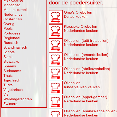
Mexicaanse
door de poedersuiker.
Montignac
Multi-cultureel
Oma's Oliebollen
Nederlands
Duitse keuken
Oostenrijks
Overig
Klassieke Oliebollen
Pools
Nederlandse keuken
Portugees
Regionaal
Oliebollen (tutti-fruttibollen)
Russisch
Nederlandse keuken
Scandinavisch
Schots
Oliebollen (amandelbollen)
Slank
Nederlandse keuken
Slowaaks
Spaans
Oliebollen (abrikozenbollen)
Surinaams
Nederlandse keuken
Thais
Tsjechisch
Oliebollen
Turks
Kinderkeuken keuken
Vegetarisch
Vis
Oliebollen (appel-gember)
Wereldgerechten
Nederlandse keuken
Zwitsers
Oliebollen (ananas-appelbollen)
Nederlandse keuken