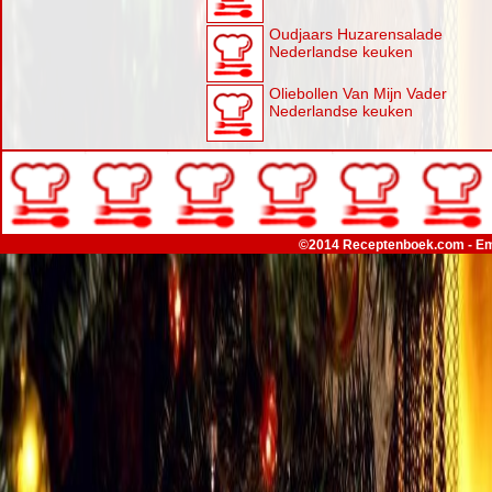
Oudjaars Huzarensalade
Nederlandse keuken
Oliebollen Van Mijn Vader
Nederlandse keuken
©2014 Receptenboek.com - Em