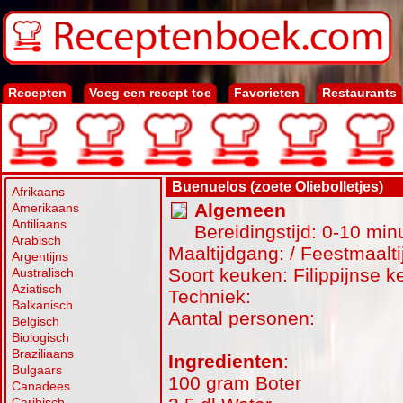
Recepten
Voeg een recept toe
Favorieten
Restaurants
Buenuelos (zoete Oliebolletjes)
Afrikaans
Algemeen
Amerikaans
Antiliaans
Bereidingstijd: 0-10 min
Arabisch
Maaltijdgang: / Feestmaalti
Argentijns
Soort keuken: Filippijnse 
Australisch
Aziatisch
Techniek:
Balkanisch
Aantal personen:
Belgisch
Biologisch
Braziliaans
Ingredienten
:
Bulgaars
100 gram Boter
Canadees
Caribisch