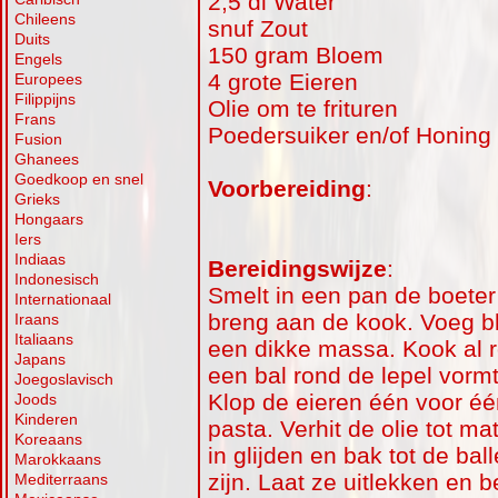
2,5 dl Water
Chileens
snuf Zout
Duits
150 gram Bloem
Engels
4 grote Eieren
Europees
Filippijns
Olie om te frituren
Frans
Poedersuiker en/of Honing
Fusion
Ghanees
Goedkoop en snel
Voorbereiding
:
Grieks
Hongaars
Iers
Indiaas
Bereidingswijze
:
Indonesisch
Smelt in een pan de boeter
Internationaal
breng aan de kook. Voeg bl
Iraans
Italiaans
een dikke massa. Kook al r
Japans
een bal rond de lepel vormt
Joegoslavisch
Klop de eieren één voor éé
Joods
Kinderen
pasta. Verhit de olie tot ma
Koreaans
in glijden en bak tot de ba
Marokkaans
zijn. Laat ze uitlekken en 
Mediterraans