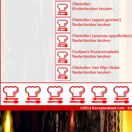
Oliebollen
Kinderkeuken keuken
Oliebollen (appel-gember)
Nederlandse keuken
Oliebollen (ananas-appelbollen)
Nederlandse keuken
Oudjaars Huzarensalade
Nederlandse keuken
Oliebollen Van Mijn Vader
Nederlandse keuken
©2014 Receptenboek.com - Em