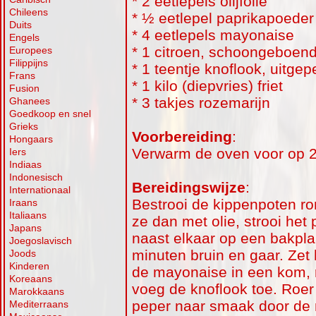
* 2 eetlepels olijfolie
Chileens
* ½ eetlepel paprikapoeder
Duits
* 4 eetlepels mayonaise
Engels
* 1 citroen, schoongeboen
Europees
Filippijns
* 1 teentje knoflook, uitgep
Frans
* 1 kilo (diepvries) friet
Fusion
* 3 takjes rozemarijn
Ghanees
Goedkoop en snel
Grieks
Voorbereiding
:
Hongaars
Verwarm de oven voor op 20
Iers
Indiaas
Indonesisch
Bereidingswijze
:
Internationaal
Bestrooi de kippenpoten ro
Iraans
Italiaans
ze dan met olie, strooi het
Japans
naast elkaar op een bakpla
Joegoslavisch
minuten bruin en gaar. Zet
Joods
Kinderen
de mayonaise in een kom, r
Koreaans
voeg de knoflook toe. Roer
Marokkaans
peper naar smaak door de 
Mediterraans