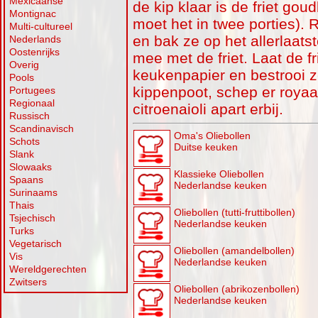
Mexicaanse
de kip klaar is de friet gou
Montignac
moet het in twee porties). 
Multi-cultureel
en bak ze op het allerlaat
Nederlands
Oostenrijks
mee met de friet. Laat de f
Overig
keukenpapier en bestrooi z
Pools
kippenpoot, schep er royaal
Portugees
Regionaal
citroenaioli apart erbij.
Russisch
Scandinavisch
Oma's Oliebollen
Schots
Duitse keuken
Slank
Slowaaks
Klassieke Oliebollen
Spaans
Nederlandse keuken
Surinaams
Thais
Oliebollen (tutti-fruttibollen)
Tsjechisch
Nederlandse keuken
Turks
Vegetarisch
Oliebollen (amandelbollen)
Vis
Nederlandse keuken
Wereldgerechten
Zwitsers
Oliebollen (abrikozenbollen)
Nederlandse keuken