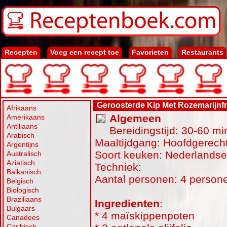
Recepten
Voeg een recept toe
Favorieten
Restaurants
Geroosterde Kip Met Rozemarijnfri
Afrikaans
Algemeen
Amerikaans
Antiliaans
Bereidingstijd: 30-60 mi
Arabisch
Maaltijdgang: Hoofdgerecht
Argentijns
Soort keuken: Nederlands
Australisch
Aziatisch
Techniek:
Balkanisch
Aantal personen: 4 person
Belgisch
Biologisch
Braziliaans
Ingredienten
:
Bulgaars
* 4 maïskippenpoten
Canadees
Caribisch