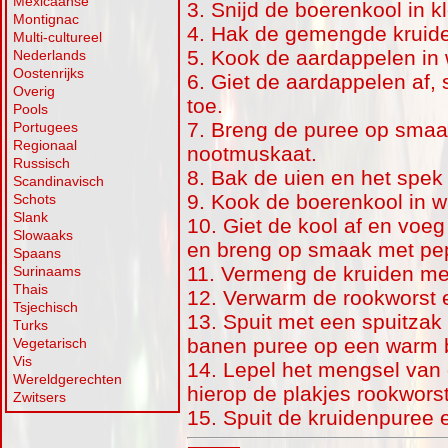
Mexicaanse
3. Snijd de boerenkool in kl
Montignac
4. Hak de gemengde kruiden
Multi-cultureel
5. Kook de aardappelen in 
Nederlands
Oostenrijks
6. Giet de aardappelen af, 
Overig
toe.
Pools
7. Breng de puree op smaa
Portugees
Regionaal
nootmuskaat.
Russisch
8. Bak de uien en het spek 
Scandinavisch
9. Kook de boerenkool in w
Schots
Slank
10. Giet de kool af en voeg
Slowaaks
en breng op smaak met pep
Spaans
11. Vermeng de kruiden me
Surinaams
Thais
12. Verwarm de rookworst e
Tsjechisch
13. Spuit met een spuitzak
Turks
banen puree op een warm 
Vegetarisch
Vis
14. Lepel het mengsel van
Wereldgerechten
hierop de plakjes rookworst
Zwitsers
15. Spuit de kruidenpuree 