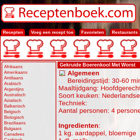
Recepten
Voeg een recept toe
Favorieten
Restaurants
Gekruide Boerenkool Met Worst
Afrikaans
Algemeen
Amerikaans
Antiliaans
Bereidingstijd: 30-60 mi
Arabisch
Maaltijdgang: Hoofdgerecht
Argentijns
Soort keuken: Nederlands
Australisch
Aziatisch
Techniek:
Balkanisch
Aantal personen: 4 person
Belgisch
Biologisch
Braziliaans
Ingredienten
:
Bulgaars
1 kg. aardappel, bloemige
Canadees
Caribisch