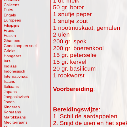
1 dl. melk
Chileens
50 gr. boter
Duits
1 snufje peper
Engels
1 snufje zout
Europees
Filippijns
1 nootmuskaat, gemalen
Frans
2 uien
Fusion
200 gr. spek
Ghanees
Goedkoop en snel
200 gr. boerenkool
Grieks
15 gr. peterselie
Hongaars
15 gr. kervel
Iers
Indiaas
20 gr. basilicum
Indonesisch
1 rookworst
Internationaal
Iraans
Italiaans
Voorbereiding
:
Japans
Joegoslavisch
Joods
Kinderen
Bereidingswijze
:
Koreaans
1. Schil de aardappelen.
Marokkaans
2. Snijd de uien en het spek
Mediterraans