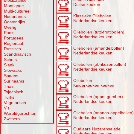
Mexicaanse
Duitse keuken
Montignac
Multi-cultureel
Klassieke Oliebollen
Nederlands
Nederlandse keuken
Oostenrijks
Overig
Oliebollen (tutti-fruttibollen)
Pools
Nederlandse keuken
Portugees
Regionaal
Oliebollen (amandelbollen)
Russisch
Nederlandse keuken
Scandinavisch
Schots
Oliebollen (abrikozenbollen)
Slank
Nederlandse keuken
Slowaaks
Spaans
Oliebollen
Surinaams
Kinderkeuken keuken
Thais
Tsjechisch
Oliebollen (appel-gember)
Turks
Nederlandse keuken
Vegetarisch
Vis
Oliebollen (ananas-appelbollen)
Wereldgerechten
Nederlandse keuken
Zwitsers
Oudjaars Huzarensalade
Nederlandse keuken