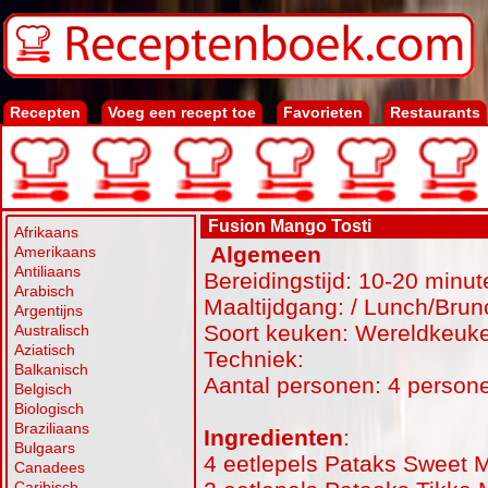
Recepten
Voeg een recept toe
Favorieten
Restaurants
Fusion Mango Tosti
Afrikaans
Algemeen
Amerikaans
Antiliaans
Bereidingstijd: 10-20 minut
Arabisch
Maaltijdgang: / Lunch/Brun
Argentijns
Soort keuken: Wereldkeuk
Australisch
Aziatisch
Techniek:
Balkanisch
Aantal personen: 4 person
Belgisch
Biologisch
Braziliaans
Ingredienten
:
Bulgaars
4 eetlepels Pataks Sweet
Canadees
Caribisch