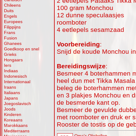
2 eetlepels Pataaks Tikka 
Chileens
100 gram Monchou
Duits
12 dunne speculaasjes
Engels
roomboter
Europees
Filippijns
4 eetlepels sesamzaad
Frans
Fusion
Voorbereiding
:
Ghanees
Goedkoop en snel
Snijd de koude Monchou in
Grieks
Hongaars
Bereidingswijze
:
Iers
Indiaas
Besmeer 4 boterhammen m
Indonesisch
heel dun met Tikka Masala
Internationaal
beleg de boterhammen met 
Iraans
Italiaans
en 3 plakjes Monchou en 
Japans
de besmerde kant op.
Joegoslavisch
Besmeer de gevulde dubbe
Joods
Kinderen
met roomboter en druk er 
Koreaans
Rooster de tostis op de geb
Marokkaans
Mediterraans
Oma's Oliebollen