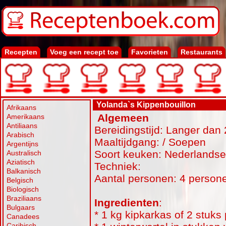
Recepten
Voeg een recept toe
Favorieten
Restaurants
Yolanda`s Kippenbouillon
Afrikaans
Algemeen
Amerikaans
Antiliaans
Bereidingstijd: Langer dan 
Arabisch
Maaltijdgang: / Soepen
Argentijns
Soort keuken: Nederlands
Australisch
Aziatisch
Techniek:
Balkanisch
Aantal personen: 4 person
Belgisch
Biologisch
Braziliaans
Ingredienten
:
Bulgaars
* 1 kg kipkarkas of 2 stuks
Canadees
Caribisch