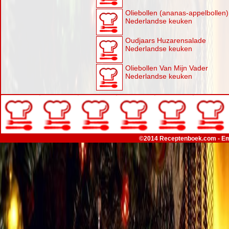
Oliebollen (ananas-appelbollen)
Nederlandse keuken
Oudjaars Huzarensalade
Nederlandse keuken
Oliebollen Van Mijn Vader
Nederlandse keuken
©2014 Receptenboek.com - Em