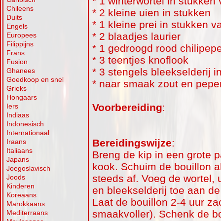
* 1 winterwortel in stukken
Chileens
* 2 kleine uien in stukken
Duits
* 1 kleine prei in stukken 
Engels
* 2 blaadjes laurier
Europees
Filippijns
* 1 gedroogd rood chilipepe
Frans
* 3 teentjes knoflook
Fusion
* 3 stengels bleekselderij 
Ghanees
Goedkoop en snel
* naar smaak zout en pepe
Grieks
Hongaars
Voorbereiding
:
Iers
Indiaas
Indonesisch
Internationaal
Bereidingswijze
:
Iraans
Italiaans
Breng de kip in een grote 
Japans
kook. Schuim de bouillon 
Joegoslavisch
steeds af. Voeg de wortel, ui
Joods
Kinderen
en bleekselderij toe aan de
Koreaans
Laat de bouillon 2-4 uur z
Marokkaans
smaakvoller). Schenk de bo
Mediterraans