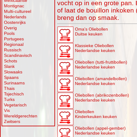
Mexicaanse
vocht op in een grote pan
Montignac
of laat de bouillon inkoken 
Multi-cultureel
breng dan op smaak.
Nederlands
Oostenrijks
Overig
Oma's Oliebollen
Pools
Duitse keuken
Portugees
Regionaal
Klassieke Oliebollen
Russisch
Nederlandse keuken
Scandinavisch
Schots
Oliebollen (tutti-fruttibollen)
Slank
Nederlandse keuken
Slowaaks
Spaans
Oliebollen (amandelbollen)
Surinaams
Nederlandse keuken
Thais
Tsjechisch
Oliebollen (abrikozenbollen)
Turks
Nederlandse keuken
Vegetarisch
Vis
Oliebollen
Wereldgerechten
Kinderkeuken keuken
Zwitsers
Oliebollen (appel-gember)
Nederlandse keuken