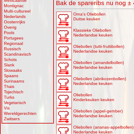
Mexicaanse
Bak de spareribs nu nog ± 4
Montignac
Multi-cultureel
Oma's Oliebollen
Nederlands
Duitse keuken
Oostenrijks
Overig
Klassieke Oliebollen
Pools
Nederlandse keuken
Portugees
Regionaal
Oliebollen (tutti-fruttibollen)
Russisch
Nederlandse keuken
Scandinavisch
Schots
Oliebollen (amandelbollen)
Slank
Nederlandse keuken
Slowaaks
Spaans
Oliebollen (abrikozenbollen)
Surinaams
Nederlandse keuken
Thais
Tsjechisch
Oliebollen
Turks
Kinderkeuken keuken
Vegetarisch
Vis
Oliebollen (appel-gember)
Wereldgerechten
Nederlandse keuken
Zwitsers
Oliebollen (ananas-appelbollen)
Nederlandse keuken