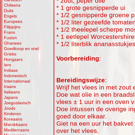
* zout, peper olie
Chileens
* 1 grote gesnipperde ui
Duits
* 1/2 gesnipperde groene p
Engels
* 1/2 liter gezeefde tomate
Europees
Filippijns
* 1/2 theelepel scherpe mo
Frans
* 1 eetlepel Worcestershir
Fusion
* 1/2 literblik ananasstukje
Ghanees
Goedkoop en snel
Grieks
Voorbereiding
:
Hongaars
Iers
Indiaas
Indonesisch
Bereidingswijze
:
Internationaal
Wrijf het vlees in met zout 
Iraans
Italiaans
Doe wat olie in een braadsl
Japans
vlees ± 1 uur in een oven 
Joegoslavisch
Doe intussen de overige in
Joods
Kinderen
goed door elkaar.
Koreaans
Giet na een uur het bakvet
Marokkaans
over het vlees.
Mediterraans