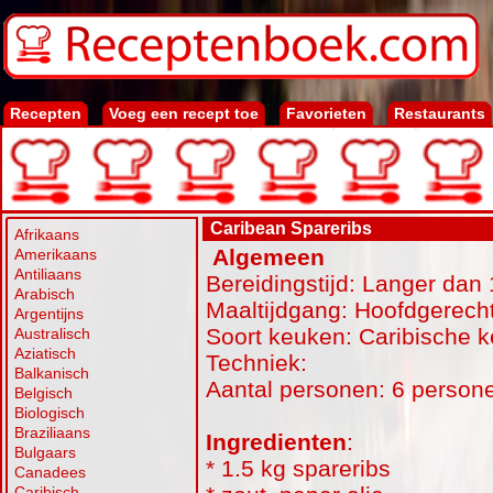
Recepten
Voeg een recept toe
Favorieten
Restaurants
Caribean Spareribs
Afrikaans
Algemeen
Amerikaans
Antiliaans
Bereidingstijd: Langer dan 
Arabisch
Maaltijdgang: Hoofdgerecht
Argentijns
Soort keuken: Caribische 
Australisch
Aziatisch
Techniek:
Balkanisch
Aantal personen: 6 person
Belgisch
Biologisch
Braziliaans
Ingredienten
:
Bulgaars
* 1.5 kg spareribs
Canadees
Caribisch