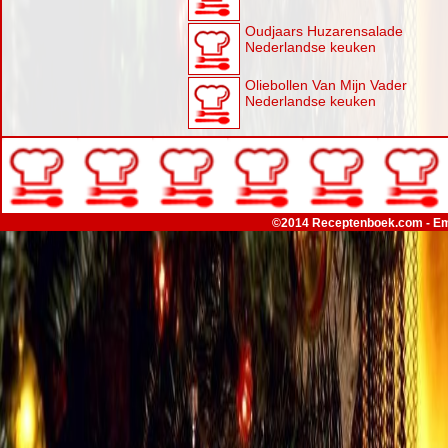
Oudjaars Huzarensalade
Nederlandse keuken
Oliebollen Van Mijn Vader
Nederlandse keuken
©2014 Receptenboek.com - Em