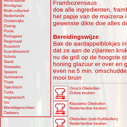
Mexicaanse
Frambozensaus
Montignac
doe alle ingredienten, fra
Multi-cultureel
het papje van de maizena i
Nederlands
Oostenrijks
gewenste dikte doe alles do
Overig
Pools
Bereidingswijze
:
Portugees
Regionaal
Bak de aardappelblokjes in
Russisch
dat ze aan de zijlanten kro
Scandinavisch
nu de grill op de hoogste s
Schots
Slank
honing glazuur er over en g
Slowaaks
even na 5 min. omschudden
Spaans
mooi bruin
Surinaams
Thais
Tsjechisch
Oma's Oliebollen
Turks
Duitse keuken
Vegetarisch
Vis
Klassieke Oliebollen
Wereldgerechten
Nederlandse keuken
Zwitsers
Oliebollen (tutti-fruttibollen)
Nederlandse keuken