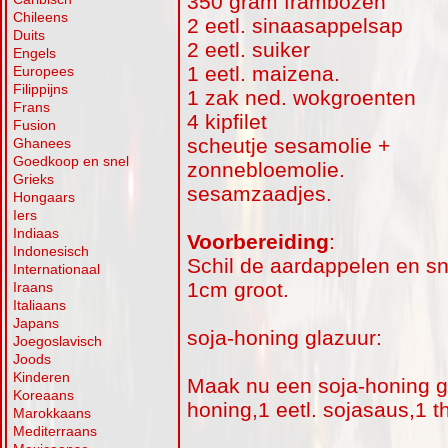
350 gram frambozen
Chileens
2 eetl. sinaasappelsap
Duits
2 eetl. suiker
Engels
1 eetl. maizena.
Europees
Filippijns
1 zak ned. wokgroenten
Frans
4 kipfilet
Fusion
scheutje sesamolie +
Ghanees
Goedkoop en snel
zonnebloemolie.
Grieks
sesamzaadjes.
Hongaars
Iers
Indiaas
Voorbereiding
:
Indonesisch
Schil de aardappelen en sni
Internationaal
1cm groot.
Iraans
Italiaans
Japans
soja-honing glazuur:
Joegoslavisch
Joods
Kinderen
Maak nu een soja-honing gl
Koreaans
honing,1 eetl. sojasaus,1 
Marokkaans
Mediterraans