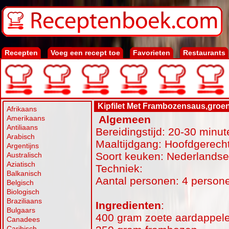
Recepten
Voeg een recept toe
Favorieten
Restaurants
Kipfilet Met Frambozensaus,groe
Afrikaans
Algemeen
Amerikaans
Antiliaans
Bereidingstijd: 20-30 minut
Arabisch
Maaltijdgang: Hoofdgerecht
Argentijns
Soort keuken: Nederlands
Australisch
Aziatisch
Techniek:
Balkanisch
Aantal personen: 4 person
Belgisch
Biologisch
Braziliaans
Ingredienten
:
Bulgaars
400 gram zoete aardappel
Canadees
Caribisch