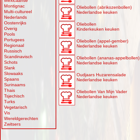
Mexicaanse
Montignac
Oliebollen (abrikozenbollen)
Multi-cultureel
Nederlandse keuken
Nederlands
Oostenrijks
Oliebollen
Overig
Kinderkeuken keuken
Pools
Portugees
Oliebollen (appel-gember)
Regionaal
Nederlandse keuken
Russisch
Scandinavisch
Oliebollen (ananas-appelbollen)
Schots
Nederlandse keuken
Slank
Slowaaks
Oudjaars Huzarensalade
Spaans
Nederlandse keuken
Surinaams
Thais
Oliebollen Van Mijn Vader
Tsjechisch
Nederlandse keuken
Turks
Vegetarisch
Vis
Wereldgerechten
Zwitsers