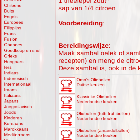
1 theelepel zout*
Chileens
sap van 1/4 citroen
Duits
Engels
Voorbereiding
:
Europees
Filippijns
Frans
Fusion
Bereidingswijze
:
Ghanees
Goedkoop en snel
Maak sambal oelek of samba
Grieks
recepten) en meng de citr
Hongaars
Deze sambal is, ook in de k
Iers
Indiaas
Indonesisch
Oma's Oliebollen
Internationaal
Duitse keuken
Iraans
Italiaans
Klassieke Oliebollen
Japans
Nederlandse keuken
Joegoslavisch
Joods
Oliebollen (tutti-fruttibollen)
Kinderen
Nederlandse keuken
Koreaans
Marokkaans
Oliebollen (amandelbollen)
Mediterraans
Nederlandse keuken