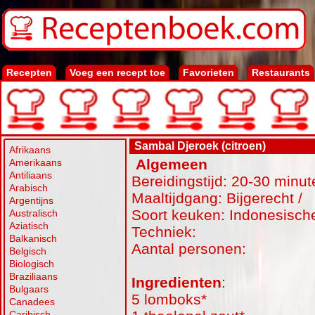
Recepten
Voeg een recept toe
Favorieten
Restaurants
Sambal Djeroek (citroen)
Afrikaans
Algemeen
Amerikaans
Antiliaans
Bereidingstijd: 20-30 minut
Arabisch
Maaltijdgang: Bijgerecht /
Argentijns
Soort keuken: Indonesisch
Australisch
Aziatisch
Techniek:
Balkanisch
Aantal personen:
Belgisch
Biologisch
Braziliaans
Ingredienten
:
Bulgaars
5 lomboks*
Canadees
Caribisch