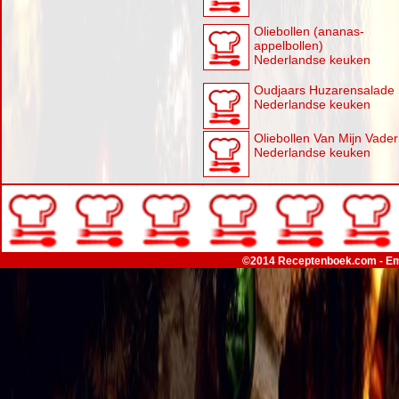
Oliebollen (ananas-
appelbollen)
Nederlandse keuken
Oudjaars Huzarensalade
Nederlandse keuken
Oliebollen Van Mijn Vader
Nederlandse keuken
©2014 Receptenboek.com - Em