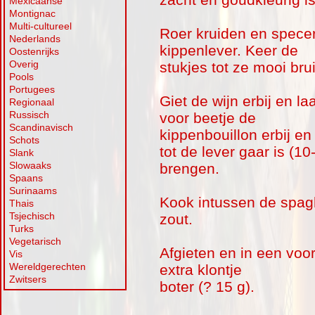
Mexicaanse
Montignac
Multi-cultureel
Roer kruiden en specer
Nederlands
kippenlever. Keer de
Oostenrijks
Overig
stukjes tot ze mooi bru
Pools
Portugees
Giet de wijn erbij en l
Regionaal
Russisch
voor beetje de
Scandinavisch
kippenbouillon erbij en
Schots
tot de lever gaar is (
Slank
Slowaaks
brengen.
Spaans
Surinaams
Kook intussen de spagh
Thais
Tsjechisch
zout.
Turks
Vegetarisch
Afgieten en in een vo
Vis
Wereldgerechten
extra klontje
Zwitsers
boter (? 15 g).