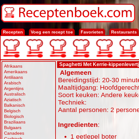
Recepten
Voeg een recept toe
Favorieten
Restaurants
Spaghetti Met Kerrie-kippenlevert
Afrikaans
Algemeen
Amerikaans
Antiliaans
Bereidingstijd: 20-30 minut
Arabisch
Maaltijdgang: Hoofdgerecht
Argentijns
Soort keuken: Andere keu
Australisch
Aziatisch
Techniek:
Balkanisch
Aantal personen: 2 person
Belgisch
Biologisch
Braziliaans
Ingredienten
:
Bulgaars
Canadees
1 eetlepel boter
Caribisch