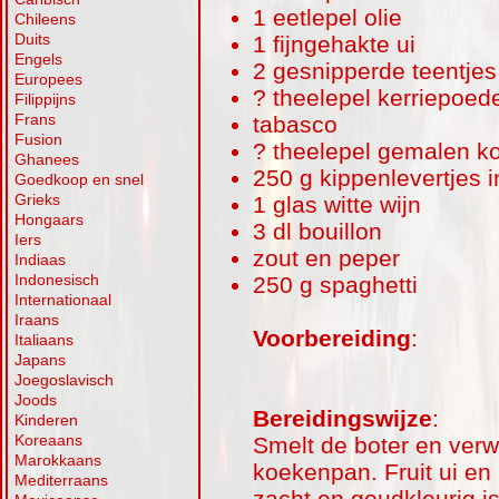
1 eetlepel olie
Chileens
Duits
1 fijngehakte ui
Engels
2 gesnipperde teentjes
Europees
? theelepel kerriepoed
Filippijns
Frans
tabasco
Fusion
? theelepel gemalen ko
Ghanees
250 g kippenlevertjes i
Goedkoop en snel
Grieks
1 glas witte wijn
Hongaars
3 dl bouillon
Iers
zout en peper
Indiaas
Indonesisch
250 g spaghetti
Internationaal
Iraans
Voorbereiding
:
Italiaans
Japans
Joegoslavisch
Joods
Bereidingswijze
:
Kinderen
Koreaans
Smelt de boter en verw
Marokkaans
koekenpan. Fruit ui en 
Mediterraans
zacht en goudkleurig is