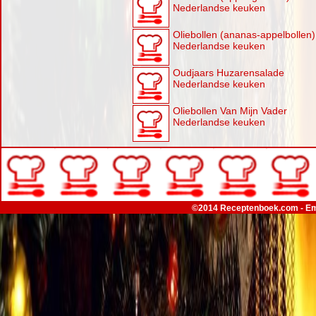
Nederlandse keuken
Oliebollen (ananas-appelbollen)
Nederlandse keuken
Oudjaars Huzarensalade
Nederlandse keuken
Oliebollen Van Mijn Vader
Nederlandse keuken
©2014 Receptenboek.com - Em