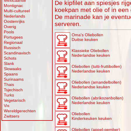
Mexicaanse
De kipfilet aan spiesjes ri
Montignac
koekpan met olie of in een g
Multi-cultureel
De marinade kan je eventu
Nederlands
Oostenrijks
serveren.
Overig
Pools
Oma's Oliebollen
Portugees
Duitse keuken
Regionaal
Russisch
Klassieke Oliebollen
Scandinavisch
Nederlandse keuken
Schots
Slank
Oliebollen (tutti-fruttibollen)
Slowaaks
Nederlandse keuken
Spaans
Surinaams
Oliebollen (amandelbollen)
Thais
Nederlandse keuken
Tsjechisch
Turks
Oliebollen (abrikozenbollen)
Vegetarisch
Nederlandse keuken
Vis
Wereldgerechten
Oliebollen
Zwitsers
Kinderkeuken keuken
Oliebollen (appel-gember)