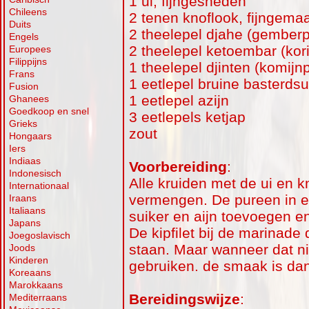
1 ui, fijngesneden
Chileens
2 tenen knoflook, fijngema
Duits
2 theelepel djahe (gember
Engels
2 theelepel ketoembar (kor
Europees
Filippijns
1 theelepel djinten (komijn
Frans
1 eetlepel bruine basterdsu
Fusion
1 eetlepel azijn
Ghanees
Goedkoop en snel
3 eetlepels ketjap
Grieks
zout
Hongaars
Iers
Indiaas
Voorbereiding
:
Indonesisch
Alle kruiden met de ui en k
Internationaal
vermengen. De pureen in e
Iraans
Italiaans
suiker en aijn toevoegen e
Japans
De kipfilet bij de marinade 
Joegoslavisch
staan. Maar wanneer dat ni
Joods
Kinderen
gebruiken. de smaak is dan
Koreaans
Marokkaans
Bereidingswijze
:
Mediterraans