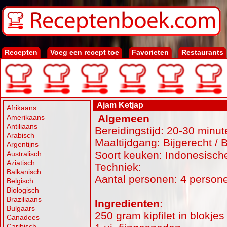
Recepten
Voeg een recept toe
Favorieten
Restaurants
Ajam Ketjap
Afrikaans
Algemeen
Amerikaans
Antiliaans
Bereidingstijd: 20-30 minut
Arabisch
Maaltijdgang: Bijgerecht / 
Argentijns
Soort keuken: Indonesisch
Australisch
Aziatisch
Techniek:
Balkanisch
Aantal personen: 4 person
Belgisch
Biologisch
Braziliaans
Ingredienten
:
Bulgaars
250 gram kipfilet in blokjes
Canadees
Caribisch