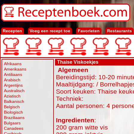
Recepten
Voeg een recept toe
Favorieten
Restaurants
Thaise Viskoekjes
Afrikaans
Algemeen
Amerikaans
Antiliaans
Bereidingstijd: 10-20 minut
Arabisch
Maaltijdgang: / Borrelhapje
Argentijns
Soort keuken: Thaise keuk
Australisch
Aziatisch
Techniek:
Balkanisch
Aantal personen: 4 person
Belgisch
Biologisch
Braziliaans
Ingredienten
:
Bulgaars
200 gram witte vis
Canadees
Caribisch