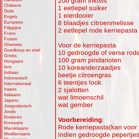
200 gram inktvis
Chileens
1 eetlepel suiker
Duits
1 eierdooier
Engels
8 blaadjes citroenmelisse
Europees
Filippijns
2 eetlepel rode kerriepasta 
Frans
Fusion
Voor de kerriepasta
Ghanees
Goedkoop en snel
10 gedroogde of verse rode
Grieks
100 gram pindanoten
Hongaars
10 koreanderzaadjes
Iers
Indiaas
beetje citroengras
Indonesisch
6 teentjes look
Internationaal
2 sjalotten
Iraans
Italiaans
wat limoenschil
Japans
wat gember
Joegoslavisch
Joods
Kinderen
Voorbereiding
:
Koreaans
Rode kerriepasta(kan voor 3
Marokkaans
Indien gedroogde pepertjes 
Mediterraans