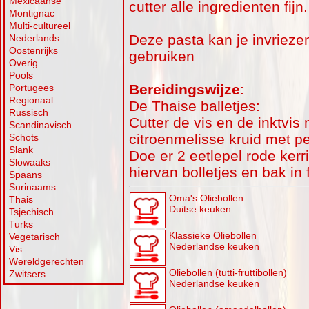
Mexicaanse
cutter alle ingredienten fijn.
Montignac
Multi-cultureel
Deze pasta kan je invriezen
Nederlands
Oostenrijks
gebruiken
Overig
Pools
Bereidingswijze
:
Portugees
Regionaal
De Thaise balletjes:
Russisch
Cutter de vis en de inktvis
Scandinavisch
citroenmelisse kruid met p
Schots
Slank
Doe er 2 eetlepel rode kerr
Slowaaks
hiervan bolletjes en bak in f
Spaans
Surinaams
Oma's Oliebollen
Thais
Duitse keuken
Tsjechisch
Turks
Klassieke Oliebollen
Vegetarisch
Nederlandse keuken
Vis
Wereldgerechten
Oliebollen (tutti-fruttibollen)
Zwitsers
Nederlandse keuken