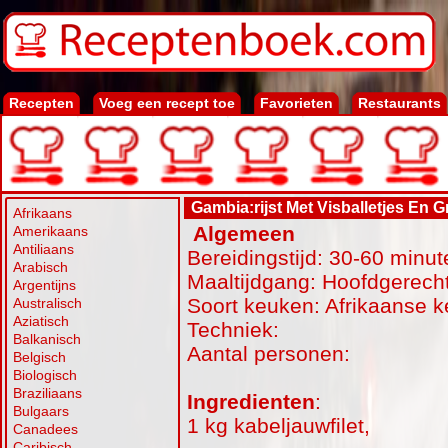
Recepten
Voeg een recept toe
Favorieten
Restaurants
Gambia:rijst Met Visballetjes En 
Afrikaans
Algemeen
Amerikaans
Antiliaans
Bereidingstijd: 30-60 minut
Arabisch
Maaltijdgang: Hoofdgerecht
Argentijns
Soort keuken: Afrikaanse 
Australisch
Aziatisch
Techniek:
Balkanisch
Aantal personen:
Belgisch
Biologisch
Braziliaans
Ingredienten
:
Bulgaars
1 kg kabeljauwfilet,
Canadees
Caribisch