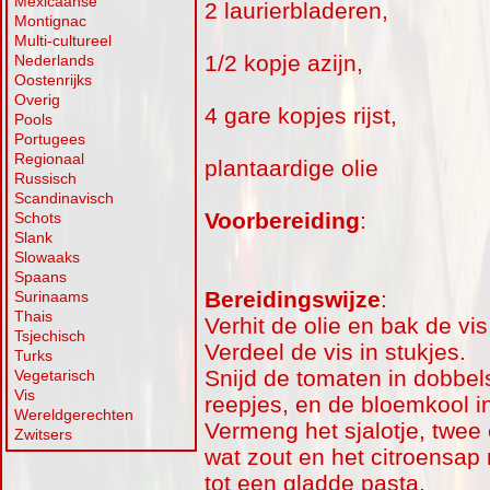
Mexicaanse
2 laurierbladeren,
Montignac
Multi-cultureel
1/2 kopje azijn,
Nederlands
Oostenrijks
Overig
4 gare kopjes rijst,
Pools
Portugees
Regionaal
plantaardige olie
Russisch
Scandinavisch
Voorbereiding
:
Schots
Slank
Slowaaks
Spaans
Bereidingswijze
:
Surinaams
Thais
Verhit de olie en bak de vi
Tsjechisch
Verdeel de vis in stukjes.
Turks
Snijd de tomaten in dobbelst
Vegetarisch
Vis
reepjes, en de bloemkool in
Wereldgerechten
Vermeng het sjalotje, twee 
Zwitsers
wat zout en het citroensap
tot een gladde pasta.