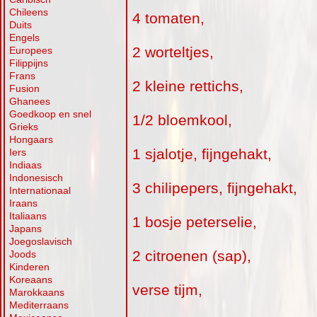
Chileens
4 tomaten,
Duits
Engels
2 worteltjes,
Europees
Filippijns
Frans
2 kleine rettichs,
Fusion
Ghanees
Goedkoop en snel
1/2 bloemkool,
Grieks
Hongaars
1 sjalotje, fijngehakt,
Iers
Indiaas
Indonesisch
3 chilipepers, fijngehakt,
Internationaal
Iraans
Italiaans
1 bosje peterselie,
Japans
Joegoslavisch
2 citroenen (sap),
Joods
Kinderen
Koreaans
verse tijm,
Marokkaans
Mediterraans