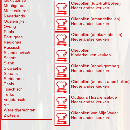
Mexicaanse
Oliebollen (tutti-fruttibollen)
Montignac
Nederlandse keuken
Multi-cultureel
Nederlands
Oliebollen (amandelbollen)
Oostenrijks
Nederlandse keuken
Overig
Pools
Oliebollen (abrikozenbollen)
Portugees
Nederlandse keuken
Regionaal
Russisch
Oliebollen
Scandinavisch
Kinderkeuken keuken
Schots
Slank
Oliebollen (appel-gember)
Slowaaks
Nederlandse keuken
Spaans
Surinaams
Oliebollen (ananas-appelbollen)
Thais
Nederlandse keuken
Tsjechisch
Turks
Oudjaars Huzarensalade
Vegetarisch
Nederlandse keuken
Vis
Wereldgerechten
Oliebollen Van Mijn Vader
Zwitsers
Nederlandse keuken