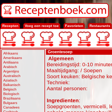
Recepten
Voeg een recept toe
Favorieten
Restaurants
Groentesoep
Afrikaans
Algemeen
Amerikaans
Antiliaans
Bereidingstijd: 0-10 minute
Arabisch
Maaltijdgang: / Soepen
Argentijns
Soort keuken: Belgische k
Australisch
Aziatisch
Techniek:
Balkanisch
Aantal personen:
Belgisch
Biologisch
Braziliaans
Ingredienten
:
Bulgaars
Soepgroenten, vermicelli, l
Canadees
Caribisch