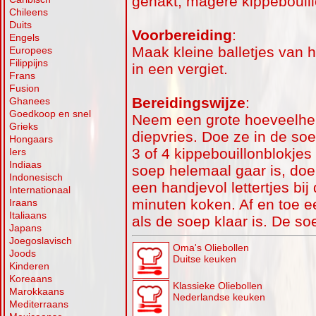
gehakt, magere kippebouill
Chileens
Duits
Voorbereiding
:
Engels
Maak kleine balletjes van h
Europees
Filippijns
in een vergiet.
Frans
Fusion
Bereidingswijze
:
Ghanees
Goedkoop en snel
Neem een grote hoeveelhei
Grieks
diepvries. Doe ze in de so
Hongaars
3 of 4 kippebouillonblokjes
Iers
Indiaas
soep helemaal gaar is, doe 
Indonesisch
een handjevol lettertjes bi
Internationaal
minuten koken. Af en toe ee
Iraans
Italiaans
als de soep klaar is. De so
Japans
Joegoslavisch
Oma's Oliebollen
Joods
Duitse keuken
Kinderen
Koreaans
Klassieke Oliebollen
Marokkaans
Nederlandse keuken
Mediterraans