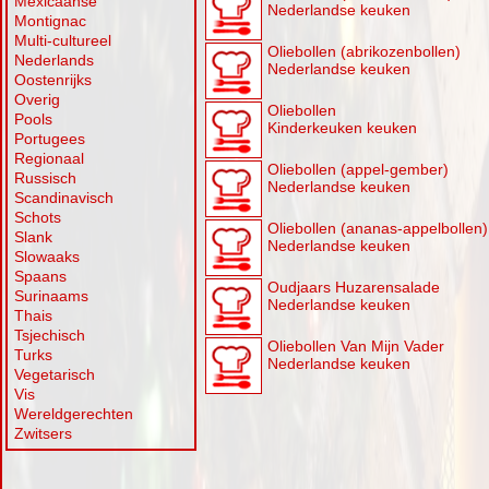
Mexicaanse
Nederlandse keuken
Montignac
Multi-cultureel
Oliebollen (abrikozenbollen)
Nederlands
Nederlandse keuken
Oostenrijks
Overig
Oliebollen
Pools
Kinderkeuken keuken
Portugees
Regionaal
Oliebollen (appel-gember)
Russisch
Nederlandse keuken
Scandinavisch
Schots
Oliebollen (ananas-appelbollen)
Slank
Nederlandse keuken
Slowaaks
Spaans
Oudjaars Huzarensalade
Surinaams
Nederlandse keuken
Thais
Tsjechisch
Oliebollen Van Mijn Vader
Turks
Nederlandse keuken
Vegetarisch
Vis
Wereldgerechten
Zwitsers