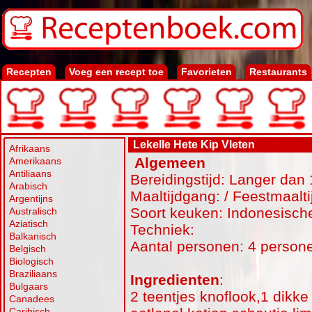
Recepten
Voeg een recept toe
Favorieten
Restaurants
Lekelle Hete Kip Vleten
Afrikaans
Algemeen
Amerikaans
Antiliaans
Bereidingstijd: Langer dan 
Arabisch
Maaltijdgang: / Feestmaalti
Argentijns
Soort keuken: Indonesisch
Australisch
Aziatisch
Techniek:
Balkanisch
Aantal personen: 4 person
Belgisch
Biologisch
Braziliaans
Ingredienten
:
Bulgaars
2 teentjes knoflook,1 dikke
Canadees
Caribisch