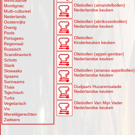
Mexicaanse
Oliebollen (amandelbollen)
Montignac
Nederlandse keuken
Multi-cultureel
Nederlands
Oliebollen (abrikozenbollen)
Oostenrijks
Nederlandse keuken
Overig
Pools
Oliebollen
Portugees
Kinderkeuken keuken
Regionaal
Russisch
Oliebollen (appel-gember)
Scandinavisch
Nederlandse keuken
Schots
Slank
Oliebollen (ananas-appelbollen)
Slowaaks
Nederlandse keuken
Spaans
Surinaams
Oudjaars Huzarensalade
Thais
Nederlandse keuken
Tsjechisch
Turks
Oliebollen Van Mijn Vader
Vegetarisch
Nederlandse keuken
Vis
Wereldgerechten
Zwitsers