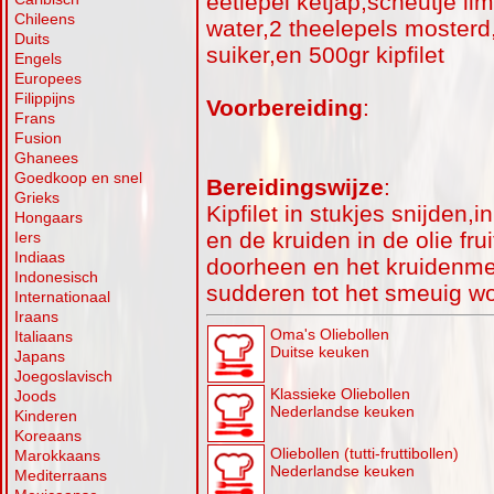
eetlepel ketjap,scheutje li
Chileens
water,2 theelepels mosterd,
Duits
suiker,en 500gr kipfilet
Engels
Europees
Filippijns
Voorbereiding
:
Frans
Fusion
Ghanees
Goedkoop en snel
Bereidingswijze
:
Grieks
Kipfilet in stukjes snijden,i
Hongaars
en de kruiden in de olie fru
Iers
Indiaas
doorheen en het kruidenmen
Indonesisch
sudderen tot het smeuig wo
Internationaal
Iraans
Oma's Oliebollen
Italiaans
Duitse keuken
Japans
Joegoslavisch
Klassieke Oliebollen
Joods
Nederlandse keuken
Kinderen
Koreaans
Oliebollen (tutti-fruttibollen)
Marokkaans
Nederlandse keuken
Mediterraans