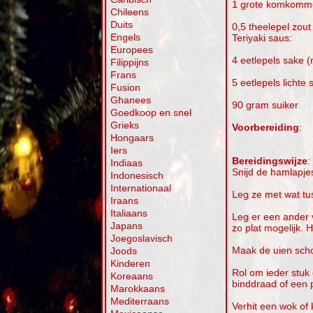
1 grote komkomm
Chileens
Duits
0,5 theelepel zout
Engels
Teriyaki saus:
Europees
4 eetlepels sake (r
Filippijns
Frans
5 eetlepels lichte
Fusion
Ghanees
90 gram suiker
Goedkoop en snel
Grieks
Voorbereiding
:
Hongaars
Iers
Bereidingswijze
:
Indiaas
Snijd de hamlapjes
Indonesisch
Internationaal
Leg ze met wat tus
Iraans
Italiaans
Leg er een ander 
Japans
zo plat mogelijk. 
Joegoslavisch
Maak de uien scho
Joods
Kinderen
Rol om ieder stuk 
Koreaans
binddraad of een p
Marokkaans
Mediterraans
Verhit een wok of