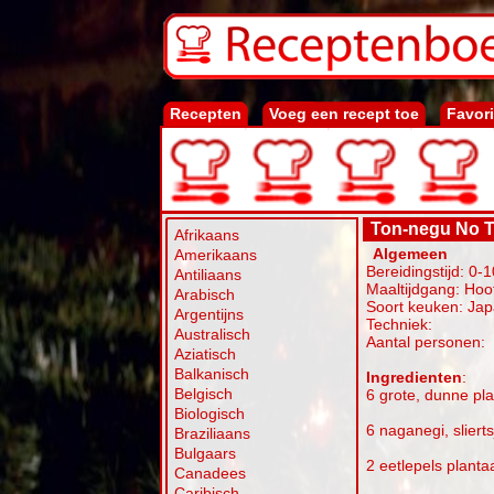
Recepten
Voeg een recept toe
Favor
Ton-negu No T
Afrikaans
Algemeen
Amerikaans
Bereidingstijd: 0-
Antiliaans
Maaltijdgang: Hoo
Arabisch
Soort keuken: Ja
Argentijns
Techniek:
Australisch
Aantal personen:
Aziatisch
Balkanisch
Ingredienten
:
Belgisch
6 grote, dunne pl
Biologisch
6 naganegi, slierts
Braziliaans
Bulgaars
2 eetlepels planta
Canadees
Caribisch