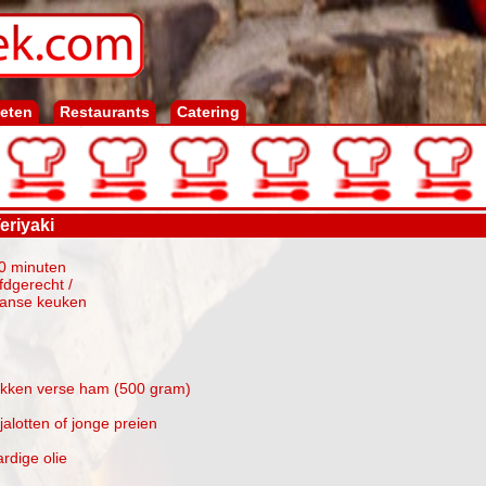
ieten
Restaurants
Catering
eriyaki
10 minuten
fdgerecht /
panse keuken
akken verse ham (500 gram)
jalotten of jonge preien
ardige olie