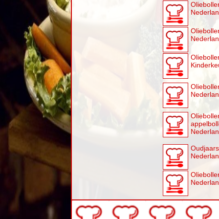
Olieboll
Nederla
Oliebolle
Nederla
Oliebolle
Kinderke
Olieboll
Nederla
Olieboll
appelbol
Nederla
Oudjaars
Nederla
Olieboll
Nederla