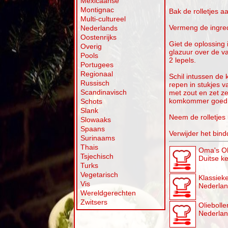
Mexicaanse
Montignac
Bak de rolletjes aa
Multi-cultureel
Vermeng de ingredi
Nederlands
Oostenrijks
Giet de oplossing 
Overig
glazuur over de va
Pools
2 lepels.
Portugees
Regionaal
Schil intussen de
Russisch
repen in stukjes v
Scandinavisch
met zout en zet ze
komkommer goed u
Schots
Slank
Neem de rolletjes u
Slowaaks
Spaans
Verwijder het bind
Surinaams
Thais
Oma's Ol
Tsjechisch
Duitse k
Turks
Vegetarisch
Klassieke
Vis
Nederla
Wereldgerechten
Zwitsers
Oliebollen
Nederla