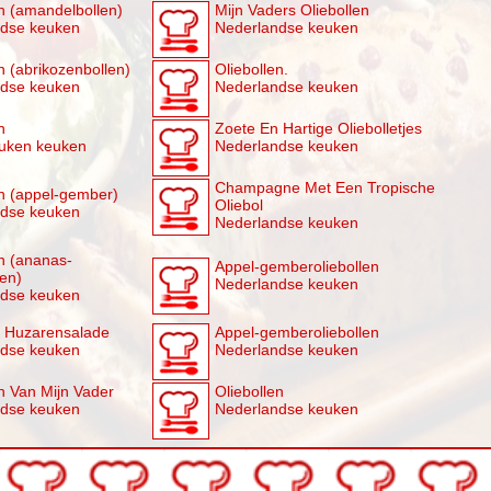
en (amandelbollen)
Mijn Vaders Oliebollen
ndse keuken
Nederlandse keuken
n (abrikozenbollen)
Oliebollen.
ndse keuken
Nederlandse keuken
n
Zoete En Hartige Oliebolletjes
uken keuken
Nederlandse keuken
Champagne Met Een Tropische
en (appel-gember)
Oliebol
ndse keuken
Nederlandse keuken
en (ananas-
Appel-gemberoliebollen
len)
Nederlandse keuken
ndse keuken
 Huzarensalade
Appel-gemberoliebollen
ndse keuken
Nederlandse keuken
en Van Mijn Vader
Oliebollen
ndse keuken
Nederlandse keuken