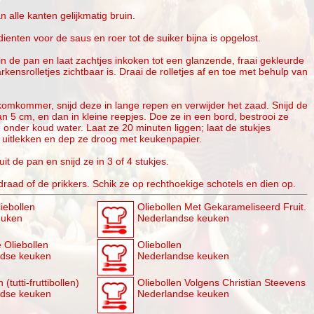
n alle kanten gelijkmatig bruin.
enten voor de saus en roer tot de suiker bijna is opgelost.
in de pan en laat zachtjes inkoken tot een glanzende, fraai gekleurde
rkensrolletjes zichtbaar is. Draai de rolletjes af en toe met behulp van
 komkommer, snijd deze in lange repen en verwijder het zaad. Snijd de
an 5 cm, en dan in kleine reepjes. Doe ze in een bord, bestrooi ze
 onder koud water. Laat ze 20 minuten liggen; laat de stukjes
itlekken en dep ze droog met keukenpapier.
it de pan en snijd ze in 3 of 4 stukjes.
draad of de prikkers. Schik ze op rechthoekige schotels en dien op.
iebollen
Oliebollen Met Gekarameliseerd Fruit.
euken
Nederlandse keuken
 Oliebollen
Oliebollen
ndse keuken
Nederlandse keuken
 (tutti-fruttibollen)
Oliebollen Volgens Christian Steevens
ndse keuken
Nederlandse keuken