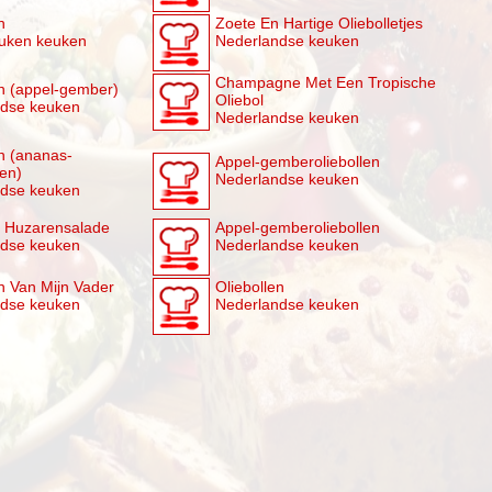
n
Zoete En Hartige Oliebolletjes
uken keuken
Nederlandse keuken
Champagne Met Een Tropische
en (appel-gember)
Oliebol
ndse keuken
Nederlandse keuken
en (ananas-
Appel-gemberoliebollen
len)
Nederlandse keuken
ndse keuken
 Huzarensalade
Appel-gemberoliebollen
ndse keuken
Nederlandse keuken
en Van Mijn Vader
Oliebollen
ndse keuken
Nederlandse keuken