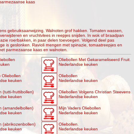
 parmezaanse kaas
gens gebruiksaanwijzing. Walnoten grof hakken. Tomaten wassen,
verwijderen en vruchtvlees in reepjes snijden. In wok of braadpan
inazie roerbakken, in paar delen toevoegen. Volgend deel pas
ige is geslonken. Ravioli mengen met spinazie, tomaatreepjes en
met parmezaanse kaas en walnoten.
iebollen
Oliebollen Met Gekarameliseerd Fruit.
euken
Nederlandse keuken
 Oliebollen
Oliebollen
ndse keuken
Nederlandse keuken
 (tutti-fruttibollen)
Oliebollen Volgens Christian Steevens
ndse keuken
Nederlandse keuken
en (amandelbollen)
Mijn Vaders Oliebollen
ndse keuken
Nederlandse keuken
n (abrikozenbollen)
Oliebollen.
ndse keuken
Nederlandse keuken