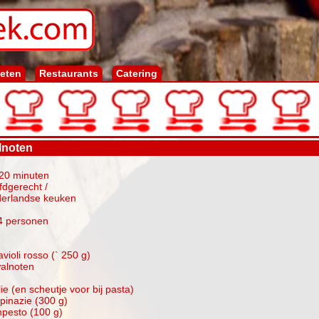
ieten
Restaurants
Catering
lnoten
-20 minuten
fdgerecht /
derlandse keuken
4 personen
violi rosso (` 250 g)
walnoten
olie (en scheutje voor bij pasta)
pinazie (300 g)
npesto (100 g)