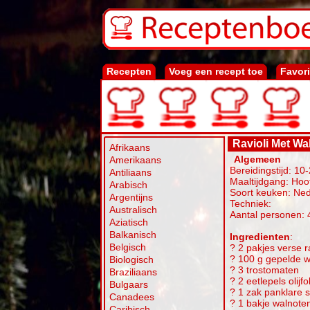
Recepten
Voeg een recept toe
Favor
Ravioli Met Wa
Afrikaans
Algemeen
Amerikaans
Bereidingstijd: 10
Antiliaans
Maaltijdgang: Hoo
Arabisch
Soort keuken: Ne
Argentijns
Techniek:
Australisch
Aantal personen: 
Aziatisch
Balkanisch
Ingredienten
:
Belgisch
? 2 pakjes verse ra
? 100 g gepelde 
Biologisch
? 3 trostomaten
Braziliaans
? 2 eetlepels olijf
Bulgaars
? 1 zak panklare s
Canadees
? 1 bakje walnote
Caribisch