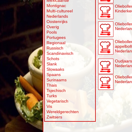
Mexicaanse
Montignac
Oliebolle
Multi-cultureel
Kinderke
Nederlands
Oostenrijks
Olieboll
Overig
Nederla
Pools
Portugees
Olieboll
Regionaal
appelbol
Russisch
Nederla
Scandinavisch
Schots
Oudjaars
Slank
Nederla
Slowaaks
Spaans
Olieboll
Surinaams
Nederla
Thais
Tsjechisch
Turks
Vegetarisch
Vis
Wereldgerechten
Zwitsers