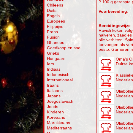
? 100 g geraspte
Chileens
Duits
Voorbereiding
:
Engels
Europees
Bereidingswijze
:
Filippijns
Ravioli koken vol
Frans
halveren, zaadjes 
Fusion
olie verhitten. Sp
Ghanees
toevoegen als vor
Goedkoop en snel
pesto. Garneren 
Grieks
Hongaars
Oma's Ol
Iers
Duitse k
Indiaas
Indonesisch
Klassieke
Internationaal
Nederla
Iraans
Italiaans
Oliebollen
Japans
Nederla
Joegoslavisch
Joods
Olieboll
Kinderen
Nederla
Koreaans
Marokkaans
Oliebolle
Mediterraans
Nederla