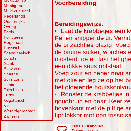
Mexicaanse
Voorbereiding
:
Montignac
Multi-cultureel
Nederlands
Oostenrijks
Bereidingswijze
:
Overig
Laat de krabbetjes een k
Pools
Pel en snipper de ui. Verhit
Portugees
Regionaal
de ui zachtjes glazig. Voe
Russisch
de bruine suiker, worchest
Scandinavisch
mosterd toe en laat het ghe
Schots
Slank
een dikke saus ontstaat.
Slowaaks
Voeg zout en peper naar sm
Spaans
met olie en leg ze op het 
Surinaams
Thais
het gloeiende houtskoolvuu
Tsjechisch
Rooster de krabbetjes in 
Turks
goudbruin en gaar. Keer ze
Vegetarisch
Vis
bovenkant met de pittige s
Wereldgerechten
tip: lekker met een frisse s
Zwitsers
Oma's Oliebollen
Duitse keuken