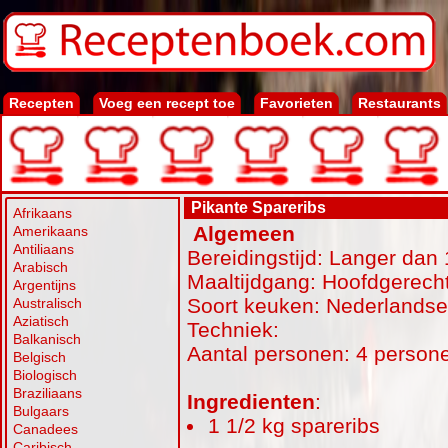
Recepten
Voeg een recept toe
Favorieten
Restaurants
Pikante Spareribs
Afrikaans
Algemeen
Amerikaans
Antiliaans
Bereidingstijd: Langer dan 
Arabisch
Maaltijdgang: Hoofdgerecht
Argentijns
Soort keuken: Nederlands
Australisch
Aziatisch
Techniek:
Balkanisch
Aantal personen: 4 person
Belgisch
Biologisch
Braziliaans
Ingredienten
:
Bulgaars
1 1/2 kg spareribs
Canadees
Caribisch