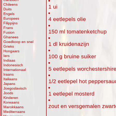
Chileens
1 ui
Duits
Engels
4 eetlepels olie
Europees
Filippijns
Frans
150 ml tomatenketchup
Fusion
Ghanees
Goedkoop en snel
1 dl kruidenazijn
Grieks
Hongaars
100 g bruine suiker
Iers
Indiaas
Indonesisch
5 eetlepels worchestershir
Internationaal
Iraans
Italiaans
1/2 eetlepel hot peppersau
Japans
Joegoslavisch
1 eetlepel mosterd
Joods
Kinderen
Koreaans
zout en versgemalen zwart
Marokkaans
Mediterraans