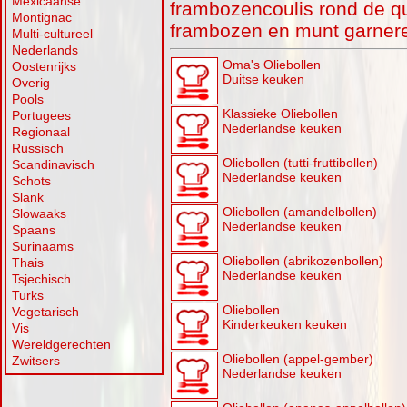
Mexicaanse
frambozencoulis rond de q
Montignac
frambozen en munt garner
Multi-cultureel
Nederlands
Oma's Oliebollen
Oostenrijks
Duitse keuken
Overig
Pools
Klassieke Oliebollen
Portugees
Nederlandse keuken
Regionaal
Russisch
Oliebollen (tutti-fruttibollen)
Scandinavisch
Nederlandse keuken
Schots
Slank
Oliebollen (amandelbollen)
Slowaaks
Nederlandse keuken
Spaans
Surinaams
Oliebollen (abrikozenbollen)
Thais
Nederlandse keuken
Tsjechisch
Turks
Oliebollen
Vegetarisch
Kinderkeuken keuken
Vis
Wereldgerechten
Oliebollen (appel-gember)
Zwitsers
Nederlandse keuken