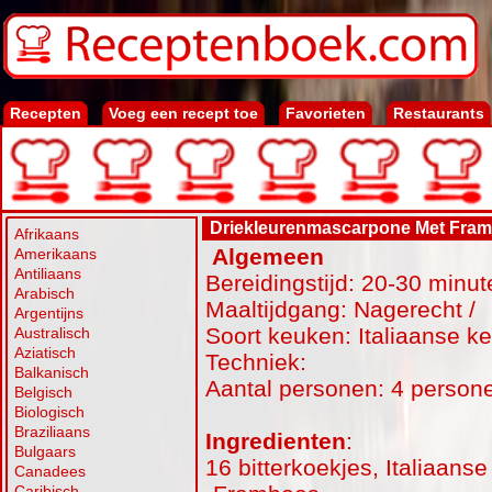
Recepten
Voeg een recept toe
Favorieten
Restaurants
Driekleurenmascarpone Met Fram
Afrikaans
Algemeen
Amerikaans
Antiliaans
Bereidingstijd: 20-30 minut
Arabisch
Maaltijdgang: Nagerecht /
Argentijns
Soort keuken: Italiaanse k
Australisch
Aziatisch
Techniek:
Balkanisch
Aantal personen: 4 person
Belgisch
Biologisch
Braziliaans
Ingredienten
:
Bulgaars
16 bitterkoekjes, Italiaanse
Canadees
Caribisch