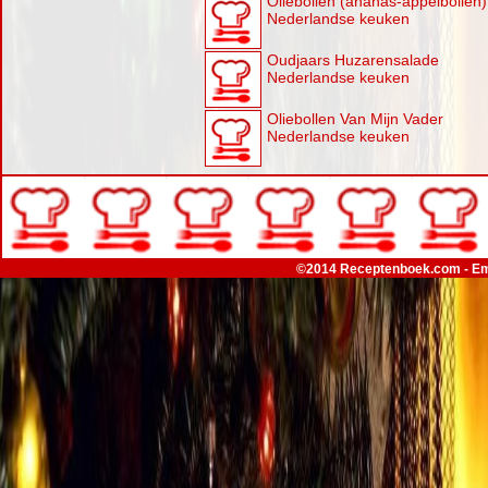
Oliebollen (ananas-appelbollen)
Nederlandse keuken
Oudjaars Huzarensalade
Nederlandse keuken
Oliebollen Van Mijn Vader
Nederlandse keuken
©2014 Receptenboek.com - Em