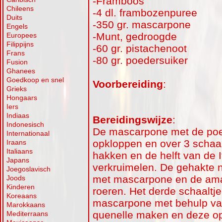
-Framboos
Chileens
-4 dl. frambozenpuree
Duits
-350 gr. mascarpone
Engels
-Munt, gedroogde
Europees
Filippijns
-60 gr. pistachenoot
Frans
-80 gr. poedersuiker
Fusion
Ghanees
Goedkoop en snel
Voorbereiding
:
Grieks
Hongaars
Iers
Indiaas
Bereidingswijze
:
Indonesisch
De mascarpone met de poe
Internationaal
opkloppen en over 3 schaal
Iraans
Italiaans
hakken en de helft van de I
Japans
verkruimelen. De gehakte n
Joegoslavisch
met mascarpone en de amar
Joods
Kinderen
roeren. Het derde schaaltje
Koreaans
mascarpone met behulp van
Marokkaans
quenelle maken en deze op
Mediterraans