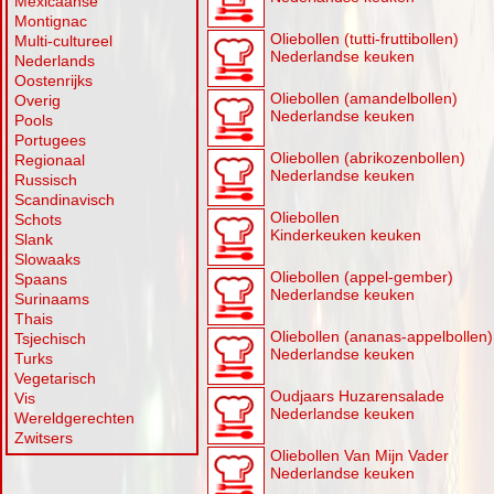
Mexicaanse
Montignac
Oliebollen (tutti-fruttibollen)
Multi-cultureel
Nederlandse keuken
Nederlands
Oostenrijks
Oliebollen (amandelbollen)
Overig
Nederlandse keuken
Pools
Portugees
Oliebollen (abrikozenbollen)
Regionaal
Nederlandse keuken
Russisch
Scandinavisch
Oliebollen
Schots
Kinderkeuken keuken
Slank
Slowaaks
Oliebollen (appel-gember)
Spaans
Nederlandse keuken
Surinaams
Thais
Oliebollen (ananas-appelbollen)
Tsjechisch
Nederlandse keuken
Turks
Vegetarisch
Oudjaars Huzarensalade
Vis
Nederlandse keuken
Wereldgerechten
Zwitsers
Oliebollen Van Mijn Vader
Nederlandse keuken