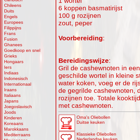
1 wortel
Chileens
6 koppen basmatirijst
Duits
100 g rozijnen
Engels
zout, peper
Europees
Filippijns
Frans
Voorbereiding
:
Fusion
Ghanees
Goedkoop en snel
Grieks
Bereidingswijze
:
Hongaars
Gril de cashewnoten in een
Iers
Indiaas
geschilde wortel in kleine 
Indonesisch
water koken, voeg er de rij
Internationaal
de gegrilde cashewnoten, d
Iraans
Italiaans
rozijnen toe. Totale kooktij
Japans
met cashewnoten.
Joegoslavisch
Joods
Oma's Oliebollen
Kinderen
Duitse keuken
Koreaans
Marokkaans
Klassieke Oliebollen
Mediterraans
Nederlandse keuken