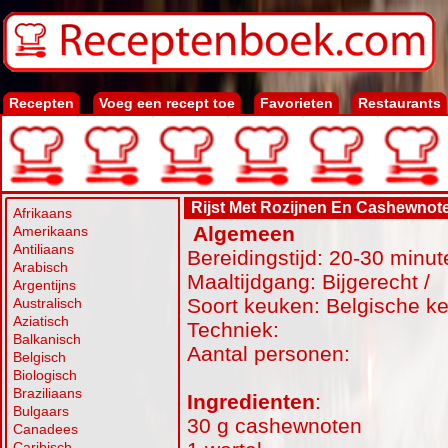
Recepten
Voeg een recept toe
Favorieten
Restaurants
Rijst Met Rozijnen En Cashewnot
Afrikaans
Algemeen
Amerikaans
Antiliaans
Bereidingstijd: 20-30 minut
Arabisch
Maaltijdgang: Bijgerecht /
Argentijns
Soort keuken: Belgische k
Australisch
Aziatisch
Techniek:
Balkanisch
Aantal personen:
Belgisch
Biologisch
Braziliaans
Ingredienten
:
Bulgaars
30 g cashewnoten
Canadees
Caribisch