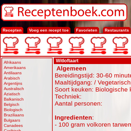
Recepten
Voeg een recept toe
Favorieten
Restaurants
Witloftaart
Afrikaans
Algemeen
Amerikaans
Antiliaans
Bereidingstijd: 30-60 minut
Arabisch
Maaltijdgang: / Vegetarisch
Argentijns
Soort keuken: Biologische
Australisch
Aziatisch
Techniek:
Balkanisch
Aantal personen:
Belgisch
Biologisch
Braziliaans
Ingredienten
:
Bulgaars
- 100 gram volkoren tarwe
Canadees
Caribisch