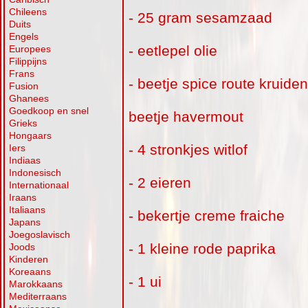
Chileens
- 25 gram sesamzaad
Duits
Engels
- eetlepel olie
Europees
Filippijns
Frans
- beetje spice route kruide
Fusion
Ghanees
Goedkoop en snel
beetje havermout
Grieks
Hongaars
- 4 stronkjes witlof
Iers
Indiaas
Indonesisch
- 2 eieren
Internationaal
Iraans
Italiaans
- bekertje creme fraiche
Japans
Joegoslavisch
- 1 kleine rode paprika
Joods
Kinderen
Koreaans
- 1 ui
Marokkaans
Mediterraans