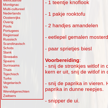
Mexicaanse
- 1 teentje knoflook
Montignac
Multi-cultureel
- 1 pakje rooktofu
Nederlands
Oostenrijks
Overig
- 2 handjes amandelen
Pools
Portugees
Regionaal
- eetlepel gemalen moster
Russisch
Scandinavisch
- paar sprietjes biesl
Schots
Slank
Slowaaks
Voorbereiding
:
Spaans
- snij de stronkjes witlof i
Surinaams
Thais
kern er uit, snij de witlof i
Tsjechisch
Turks
- snij de paprika in vieren. 
Vegetarisch
Vis
paprika in dunne reepjes.
Wereldgerechten
Zwitsers
- snipper de ui.