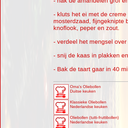
- hak de amandelen grof en
- kluts het ei met de crem
mosterdzaad, fijngeknipte b
knoflook, peper en zout.
- verdeel het mengsel over
- snij de kaas in plakken e
- Bak de taart gaar in 40 
Oma's Oliebollen
Duitse keuken
Klassieke Oliebollen
Nederlandse keuken
Oliebollen (tutti-fruttibollen)
Nederlandse keuken