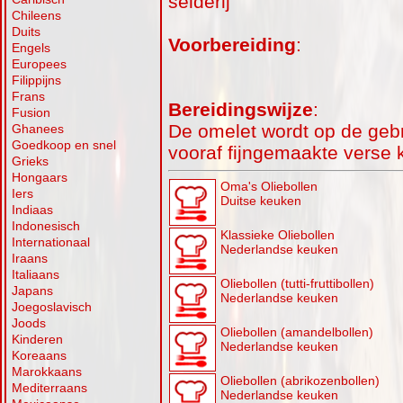
selderij
Chileens
Duits
Voorbereiding
:
Engels
Europees
Filippijns
Frans
Bereidingswijze
:
Fusion
De omelet wordt op de gebr
Ghanees
Goedkoop en snel
vooraf fijngemaakte verse k
Grieks
Hongaars
Oma's Oliebollen
Iers
Duitse keuken
Indiaas
Indonesisch
Klassieke Oliebollen
Internationaal
Nederlandse keuken
Iraans
Italiaans
Oliebollen (tutti-fruttibollen)
Japans
Nederlandse keuken
Joegoslavisch
Joods
Oliebollen (amandelbollen)
Kinderen
Nederlandse keuken
Koreaans
Marokkaans
Oliebollen (abrikozenbollen)
Mediterraans
Nederlandse keuken