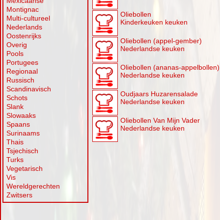
Mexicaanse
Montignac
Oliebollen
Multi-cultureel
Kinderkeuken keuken
Nederlands
Oostenrijks
Oliebollen (appel-gember)
Overig
Nederlandse keuken
Pools
Portugees
Oliebollen (ananas-appelbollen)
Regionaal
Nederlandse keuken
Russisch
Scandinavisch
Oudjaars Huzarensalade
Schots
Nederlandse keuken
Slank
Slowaaks
Oliebollen Van Mijn Vader
Spaans
Nederlandse keuken
Surinaams
Thais
Tsjechisch
Turks
Vegetarisch
Vis
Wereldgerechten
Zwitsers