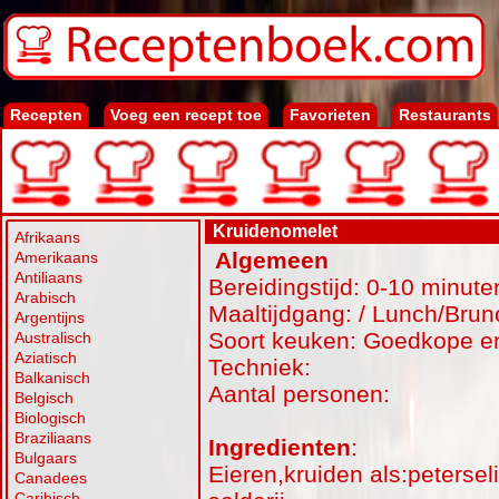
Recepten
Voeg een recept toe
Favorieten
Restaurants
Kruidenomelet
Afrikaans
Algemeen
Amerikaans
Antiliaans
Bereidingstijd: 0-10 minute
Arabisch
Maaltijdgang: / Lunch/Brun
Argentijns
Soort keuken: Goedkope en
Australisch
Aziatisch
Techniek:
Balkanisch
Aantal personen:
Belgisch
Biologisch
Braziliaans
Ingredienten
:
Bulgaars
Eieren,kruiden als:peterseli
Canadees
Caribisch