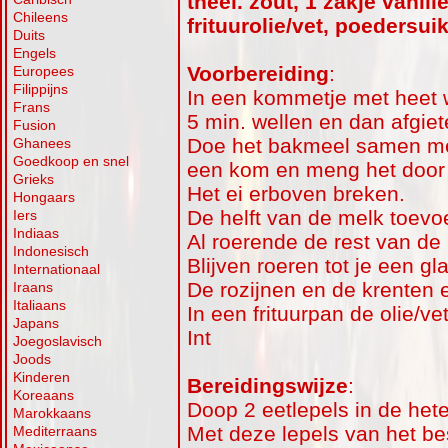
theel. zout, 1 zakje vanille
Chileens
frituurolie/vet, poedersuik
Duits
Engels
Voorbereiding
:
Europees
Filippijns
In een kommetje met heet w
Frans
5 min. wellen en dan afgiet
Fusion
Doe het bakmeel samen met 
Ghanees
Goedkoop en snel
een kom en meng het door 
Grieks
Het ei erboven breken.
Hongaars
De helft van de melk toevo
Iers
Indiaas
Al roerende de rest van de
Indonesisch
Blijven roeren tot je een gl
Internationaal
De rozijnen en de krenten 
Iraans
Italiaans
In een frituurpan de olie/ve
Japans
Int
Joegoslavisch
Joods
Kinderen
Bereidingswijze
:
Koreaans
Doop 2 eetlepels in de hete
Marokkaans
Met deze lepels van het be
Mediterraans