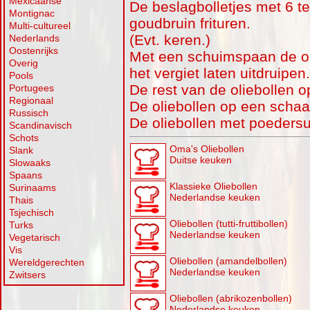
Mexicaanse
De beslagbolletjes met 6 teg
Montignac
goudbruin frituren.
Multi-cultureel
(Evt. keren.)
Nederlands
Oostenrijks
Met een schuimspaan de ol
Overig
het vergiet laten uitdruipen.
Pools
De rest van de oliebollen o
Portugees
Regionaal
De oliebollen op een schaa
Russisch
De oliebollen met poedersu
Scandinavisch
Schots
Oma's Oliebollen
Slank
Duitse keuken
Slowaaks
Spaans
Klassieke Oliebollen
Surinaams
Nederlandse keuken
Thais
Tsjechisch
Oliebollen (tutti-fruttibollen)
Turks
Nederlandse keuken
Vegetarisch
Vis
Oliebollen (amandelbollen)
Wereldgerechten
Nederlandse keuken
Zwitsers
Oliebollen (abrikozenbollen)
Nederlandse keuken