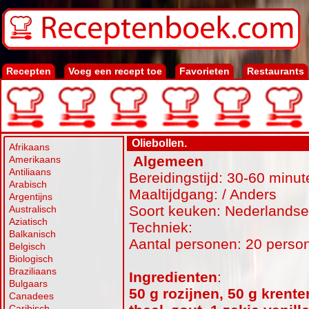
Recepten
Voeg een recept toe
Favorieten
Restaurants
Oliebollen.
Afrikaans
Algemeen
Amerikaans
Antiliaans
Bereidingstijd: 30-60 minut
Arabisch
Maaltijdgang: / Anders
Argentijns
Soort keuken: Nederlands
Australisch
Aziatisch
Techniek:
Balkanisch
Aantal personen: 20 perso
Belgisch
Biologisch
Braziliaans
Ingredienten
:
Bulgaars
50 g rozijnen, 50 g krente
Canadees
Caribisch