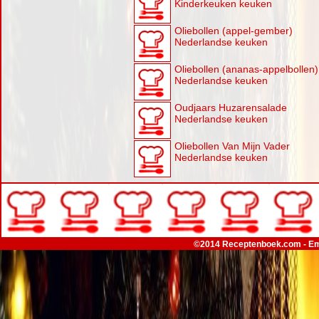
Kinderkeuken keuken
Oliebollen (appel-gember)
Nederlandse keuken
Oliebollen (ananas-appelbollen)
Nederlandse keuken
Oudjaars Huzarensalade
Nederlandse keuken
Oliebollen Van Mijn Vader
Nederlandse keuken
©2014 Receptenboek.com - Em