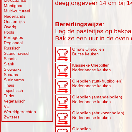
Mexicaanse
deeg,ongeveer 14 cm bij 1
Montignac
Multi-cultureel
Nederlands
Oostenrijks
Bereidingswijze
:
Overig
Leg de pasteitjes op bakpa
Pools
Bak ze een uur in de oven
Portugees
Regionaal
Russisch
Oma's Oliebollen
Scandinavisch
Duitse keuken
Schots
Slank
Klassieke Oliebollen
Slowaaks
Nederlandse keuken
Spaans
Surinaams
Oliebollen (tutti-fruttibollen)
Thais
Nederlandse keuken
Tsjechisch
Turks
Oliebollen (amandelbollen)
Vegetarisch
Nederlandse keuken
Vis
Wereldgerechten
Oliebollen (abrikozenbollen)
Zwitsers
Nederlandse keuken
Oliebollen