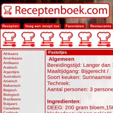
Recepten
Voeg een recept toe
Favorieten
Restaurants
Pasteitjes
Afrikaans
Algemeen
Amerikaans
Antiliaans
Bereidingstijd: Langer dan 
Arabisch
Maaltijdgang: Bijgerecht /
Argentijns
Soort keuken: Surinaamse
Australisch
Aziatisch
Techniek:
Balkanisch
Aantal personen: 3 person
Belgisch
Biologisch
Braziliaans
Ingredienten
:
Bulgaars
DEEG: 200 gram bloem,150 
Canadees
Caribisch