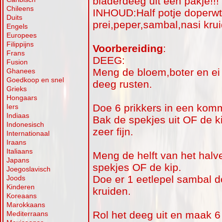
bladerdeeg uit een pakje!!!
Chileens
INHOUD:Half potje doperwte
Duits
prei,peper,sambal,nasi krui
Engels
Europees
Filippijns
Voorbereiding
:
Frans
DEEG:
Fusion
Meng de bloem,boter en ei t
Ghanees
Goedkoop en snel
deeg rusten.
Grieks
Hongaars
Doe 6 prikkers in een komm
Iers
Indiaas
Bak de spekjes uit OF de k
Indonesisch
zeer fijn.
Internationaal
Iraans
Italiaans
Meng de helft van het halv
Japans
spekjes OF de kip.
Joegoslavisch
Doe er 1 eetlepel sambal do
Joods
Kinderen
kruiden.
Koreaans
Marokkaans
Rol het deeg uit en maak 6
Mediterraans