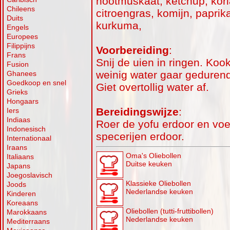
nootmuskaat, ketchup, koria
Chileens
citroengras, komijn, papri
Duits
kurkuma,
Engels
Europees
Filippijns
Voorbereiding
:
Frans
Snij de uien in ringen. Koo
Fusion
weinig water gaar geduren
Ghanees
Goedkoop en snel
Giet overtollig water af.
Grieks
Hongaars
Bereidingswijze
:
Iers
Indiaas
Roer de yofu erdoor en vo
Indonesisch
specerijen erdoor.
Internationaal
Iraans
Oma's Oliebollen
Italiaans
Duitse keuken
Japans
Joegoslavisch
Klassieke Oliebollen
Joods
Nederlandse keuken
Kinderen
Koreaans
Oliebollen (tutti-fruttibollen)
Marokkaans
Nederlandse keuken
Mediterraans