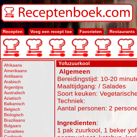
Recepten
Voeg een recept toe
Favorieten
Restaurants
Yofuzuurkool
Afrikaans
Algemeen
Amerikaans
Antiliaans
Bereidingstijd: 10-20 minut
Arabisch
Maaltijdgang: / Salades
Argentijns
Soort keuken: Vegetarisch
Australisch
Aziatisch
Techniek:
Balkanisch
Aantal personen: 2 person
Belgisch
Biologisch
Braziliaans
Ingredienten
:
Bulgaars
1 pak zuurkool, 1 beker yof
Canadees
Caribisch