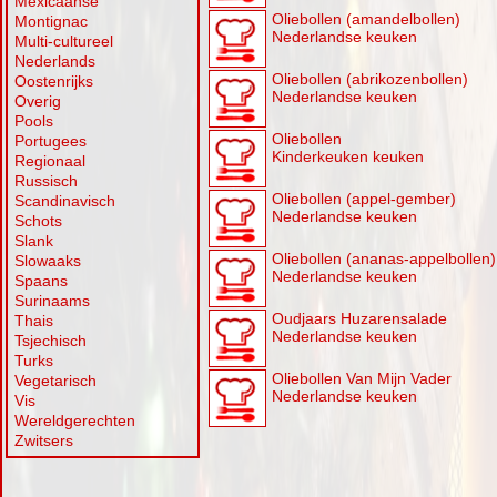
Mexicaanse
Oliebollen (amandelbollen)
Montignac
Nederlandse keuken
Multi-cultureel
Nederlands
Oliebollen (abrikozenbollen)
Oostenrijks
Nederlandse keuken
Overig
Pools
Oliebollen
Portugees
Kinderkeuken keuken
Regionaal
Russisch
Oliebollen (appel-gember)
Scandinavisch
Nederlandse keuken
Schots
Slank
Oliebollen (ananas-appelbollen)
Slowaaks
Nederlandse keuken
Spaans
Surinaams
Oudjaars Huzarensalade
Thais
Nederlandse keuken
Tsjechisch
Turks
Oliebollen Van Mijn Vader
Vegetarisch
Nederlandse keuken
Vis
Wereldgerechten
Zwitsers